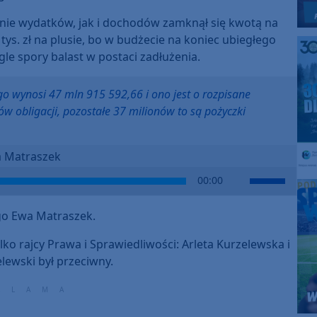
nie wydatków, jak i dochodów zamknął się kwotą na
tys. zł na plusie, bo w budżecie na koniec ubiegłego
le spory balast w postaci zadłużenia.
o wynosi 47 mln 915 592,66 i ono jest o rozpisane
ów obligacji, pozostałe 37 milionów to są pożyczki
 Matraszek
Use
00:00
Up/Down
Arrow
go Ewa Matraszek.
keys
to
lko rajcy Prawa i Sprawiedliwości: Arleta Kurzelewska i
increase
lewski był przeciwny.
or
decrease
volume.