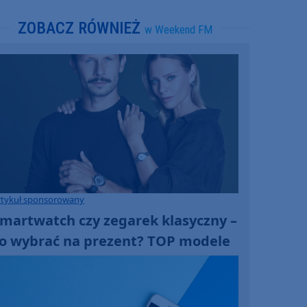
ZOBACZ RÓWNIEŻ
w Weekend FM
rtykuł sponsorowany
martwatch czy zegarek klasyczny –
o wybrać na prezent? TOP modele