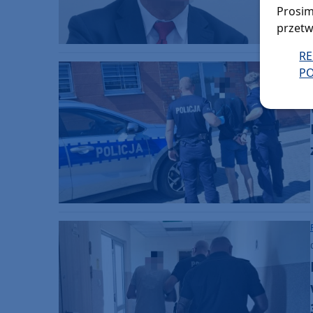
Prosim
przetw
R
PO