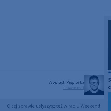
A
S
Wojciech Piepiorka
c
Pokaż e-mail
O tej sprawie usłyszysz też w radiu Weekend