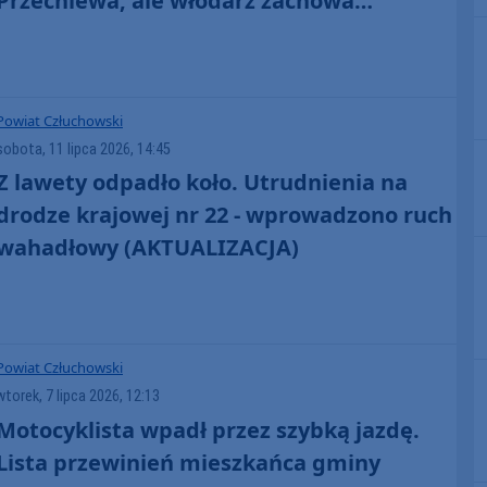
Przechlewa, ale włodarz zachowa
stanowisko
Powiat Człuchowski
sobota, 11 lipca 2026, 14:45
Z lawety odpadło koło. Utrudnienia na
drodze krajowej nr 22 - wprowadzono ruch
wahadłowy (AKTUALIZACJA)
Powiat Człuchowski
wtorek, 7 lipca 2026, 12:13
Motocyklista wpadł przez szybką jazdę.
Lista przewinień mieszkańca gminy