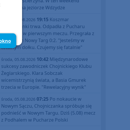
Gminy Kościerzyna. W ten weekend
t
impreza na jeziorze Wdzydze
19:15
Koszmar
środa, 05.08.2026
Chojniczanki trwa. Odpadła z Pucharu
Polski już w pierwszym meczu. Przegrała z
Podhalem Nowy Targ 0:2. "Jesteśmy w
 okno
totalnym dołku. Czujemy się fatalnie"
10:42
Międzynarodowe
środa, 05.08.2026
sukcesy zawodniczek Chojnickiego Klubu
Żeglarskiego. Klara Sobczak
wicemistrzynią świata, a Basia Gmurek
trzecia w Europie. "Rewelacyjny wynik"
07:25
Po nokaucie w
środa, 05.08.2026
Nowym Sączu, Chojniczanka spróbuje się
podnieść w Nowym Targu. Dziś (5.08) mecz
z Podhalem w Pucharze Polski