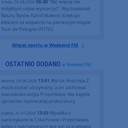
06:48
"Nic więcej nie
środa, 05.08.2026
mógłbym sobie wymarzyć". Wychowanek
Baszty Bytów Kamil Małecki dziękuje
kibicom za wsparcie na pierwszym etapie
Tour de Pologne (FOTO)
Więcej sportu w Weekend FM
OSTATNIO DODANO
w Weekend FM
13:41
Wyrok Andrzeja Ż.
wtorek, 04.08.2026
może zostać utrzymany, a on zachować
stanowisko wójta Przechlewa. Nie będzie
sprzeciwu bytowskiej prokuratury
13:03
Wpadka z
piątek, 31.07.2026
narkotykami w Człuchowie i Przechlewie.
Jeden z zatrzymanych jest już za kratkami