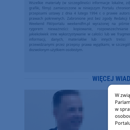
Wszelkie materiały (w szczególności informacje lokalne, zdj
grafiki, filmy) zamieszczone w niniejszym Portalu chronio
przepisami ustawy z dnia 4 lutego 1994 r. o prawie autors
prawach pokrewnych. Zabronione jest bez zgody Redakcji 
Weekend FM/portalu weekendfm.pl wyrażonej na piśmi
rygorem nieważności: kopiowanie, rozpowszechniani
jakiekolwiek inne wykorzystywanie w całości lub we fragme
informacji, danych, materiałów lub innych treści 
przewidzianymi przez przepisy prawa wyjątkami, w szczegól
dozwolonym użytkiem osobistym.
WIĘCEJ WIA
W zwią
Parlam
w spra
osobow
Portal