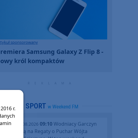
rtykuł sponsorowany
remiera Samsung Galaxy Z Flip 8 -
owy król kompaktów
SPORT
w Weekend FM
2016 r.
 danych
lamin
09:10
Wodniacy Garczyn
piątek, 07.08.2026
zapraszają na Regaty o Puchar Wójta