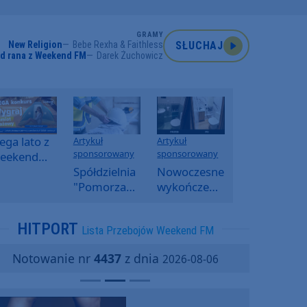
GRAMY
New Religion
Bebe Rexha & Faithless
SŁUCHAJ
od rana z Weekend FM
Darek Żuchowicz
ga lato z
Artykuł
Artykuł
sponsorowany
sponsorowany
eekend
M -
Spółdzielnia
Nowoczesne
oranny
"Pomorzanka"
wykończenia
onkurs w
w
ścian.
eekend
Człuchowie
Dlaczego
HITPORT
Lista Przebojów Weekend FM
M
informuje o
SPC, WPC i
przetargach
fornir
Notowanie nr
4437
z dnia
2026-08-06
i ofertach
kamienny
najmu
zyskują na
popularności?