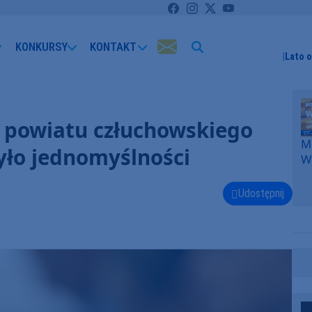
KONKURSY
KONTAKT
Lato 
 powiatu człuchowskiego
Me
yło jednomyślności
W
F
p
Udostępnij
k
W
F