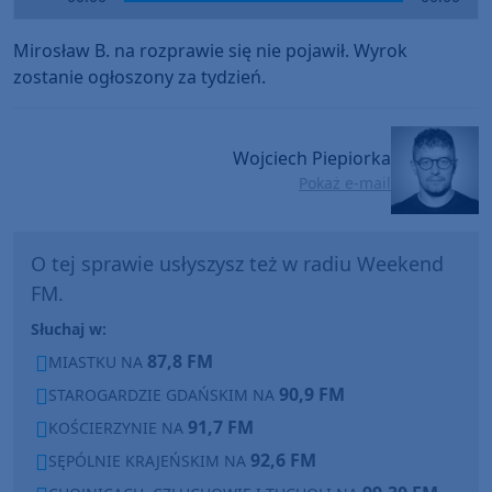
Player
Mirosław B. na rozprawie się nie pojawił. Wyrok
zostanie ogłoszony za tydzień.
Wojciech Piepiorka
Pokaż e-mail
O tej sprawie usłyszysz też w radiu Weekend
FM.
Słuchaj w:
87,8 FM
MIASTKU NA
90,9 FM
STAROGARDZIE GDAŃSKIM NA
91,7 FM
KOŚCIERZYNIE NA
92,6 FM
SĘPÓLNIE KRAJEŃSKIM NA