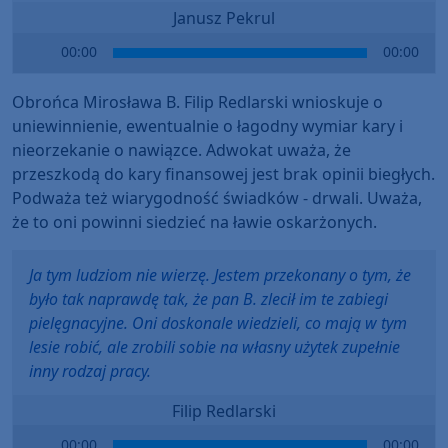
Janusz Pekrul
Audio
00:00
00:00
Player
Obrońca Mirosława B. Filip Redlarski wnioskuje o
uniewinnienie, ewentualnie o łagodny wymiar kary i
nieorzekanie o nawiązce. Adwokat uważa, że
przeszkodą do kary finansowej jest brak opinii biegłych.
Podważa też wiarygodność świadków - drwali. Uważa,
że to oni powinni siedzieć na ławie oskarżonych.
Ja tym ludziom nie wierzę. Jestem przekonany o tym, że
było tak naprawdę tak, że pan B. zlecił im te zabiegi
pielęgnacyjne. Oni doskonale wiedzieli, co mają w tym
lesie robić, ale zrobili sobie na własny użytek zupełnie
inny rodzaj pracy.
Filip Redlarski
Audio
00:00
00:00