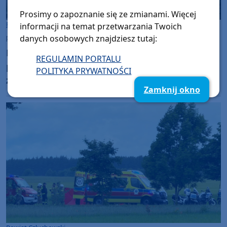
Prosimy o zapoznanie się ze zmianami. Więcej
Powiat Człuchowski
informacji na temat przetwarzania Twoich
danych osobowych znajdziesz tutaj:
piątek, 19 czerwca 2026, 08:20
Prawie siedem i pół roku po śmiertelnym
REGULAMIN PORTALU
potrąceniu rowerzystki z gminy Człuchów
POLITYKA PRYWATNOŚCI
zapadł wyrok. Mieszkaniec Konina skazany
Zamknij okno