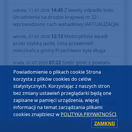
14:45
Z lawety odpadło koło.
sobota, 11.07.2026
Utrudnienia na drodze krajowej nr 22 -
wprowadzono ruch wahadłowy (AKTUALIZACJA)
12:13
Motocyklista wpadł
wtorek, 07.07.2026
przez szybką jazdę. Lista przewinień
mieszkańca gminy Przechlewo była długa
07:22
Sześć gmin z powiatu
środa, 01.07.2026
człuchowskiego przystąpiło do Paktu na Rzecz
Powiadomienie o plikach cookie Strona
Ekonomii Społecznej
korzysta z plików cookies do celów
statystycznych. Korzystając z naszych stron
07:49
Zarząd Powiatu
poniedziałek, 29.06.2026
bez zmiany ustawień przeglądarki będą one
Człuchowskiego z wotum zaufania i
zapisane w pamięci urządzenia, więcej
absolutorium. Zdobył je bez poparcia radnych
informacji na temat zarządzania plikami
PiS
cookies znajdziesz w
POLITYKA PRYWATNOŚCI
.
07:13
Władze powiatu
piątek, 26.06.2026
ZAMKNIJ
człuchowskiego odwołają się od kary za