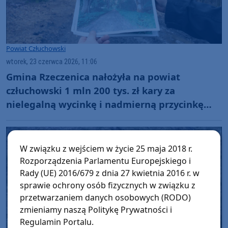
Powiat Człuchowski
wtorek, 23 czerwca 2026, 11:06
Gmina Rzeczenica nałożyła na powiat
człuchowski 1 mln 200 tys. zł kary za
nielegalną wycinkę i nadmierną przycinkę
drzew w Grodzisku
W związku z wejściem w życie 25 maja 2018 r.
Rozporządzenia Parlamentu Europejskiego i
Rady (UE) 2016/679 z dnia 27 kwietnia 2016 r. w
sprawie ochrony osób fizycznych w związku z
przetwarzaniem danych osobowych (RODO)
zmieniamy naszą Politykę Prywatności i
Regulamin Portalu.