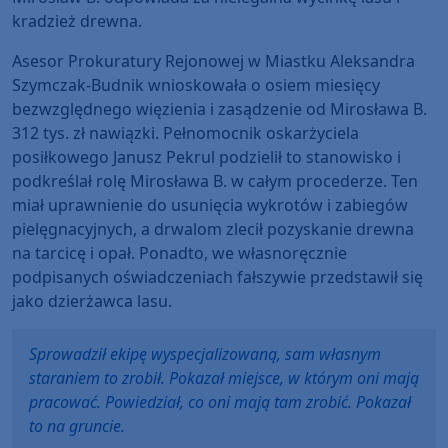
kradzież drewna.
Asesor Prokuratury Rejonowej w Miastku Aleksandra
Szymczak-Budnik wnioskowała o osiem miesięcy
bezwzględnego więzienia i zasądzenie od Mirosława B.
312 tys. zł nawiązki. Pełnomocnik oskarżyciela
posiłkowego Janusz Pekrul podzielił to stanowisko i
podkreślał rolę Mirosława B. w całym procederze. Ten
miał uprawnienie do usunięcia wykrotów i zabiegów
pielęgnacyjnych, a drwalom zlecił pozyskanie drewna
na tarcicę i opał. Ponadto, we własnoręcznie
podpisanych oświadczeniach fałszywie przedstawił się
jako dzierżawca lasu.
Sprowadził ekipę wyspecjalizowaną, sam własnym
staraniem to zrobił. Pokazał miejsce, w którym oni mają
pracować. Powiedział, co oni mają tam zrobić. Pokazał
to na gruncie.