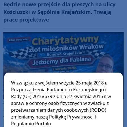
Będzie nowe przejście dla pieszych na ulicy
Kościuszki w Sępólnie Krajeńskim. Trwają
prace projektowe
W związku z wejściem w życie 25 maja 2018 r.
Rozporządzenia Parlamentu Europejskiego i
Rady (UE) 2016/679 z dnia 27 kwietnia 2016 r. w
Gmina Więcbork
sprawie ochrony osób fizycznych w związku z
przetwarzaniem danych osobowych (RODO)
sobota, 1 sierpnia 2026, 08:16
zmieniamy naszą Politykę Prywatności i
W Runowie Krajeńskim, w gminie Więcbork,
Regulamin Portalu.
odbędą się jutro (02.08) charytatywne wyścigi