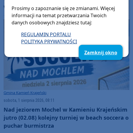
wraków samochodowych "Jedziemy dla
Prosimy o zapoznanie się ze zmianami. Więcej
Fabiana"
informacji na temat przetwarzania Twoich
danych osobowych znajdziesz tutaj:
REGULAMIN PORTALU
POLITYKA PRYWATNOŚCI
Zamknij okno
Gmina Kamień Krajeński
sobota, 1 sierpnia 2026, 08:11
Nad jeziorem Mochel w Kamieniu Krajeńskim
jutro (02.08) kolejny turniej w beach soccera o
puchar burmistrza