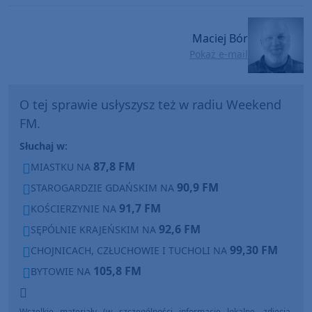
Maciej Bór
Pokaż e-mail
O tej sprawie usłyszysz też w radiu Weekend
FM.
Słuchaj w:
87,8 FM
MIASTKU NA
90,9 FM
STAROGARDZIE GDAŃSKIM NA
91,7 FM
KOŚCIERZYNIE NA
92,6 FM
SĘPÓLNIE KRAJEŃSKIM NA
99,30 FM
CHOJNICACH, CZŁUCHOWIE I TUCHOLI NA
105,8 FM
BYTOWIE NA
Wszelkie materiały (w szczególności informacje lokalne, zdjęcia,