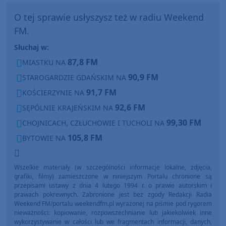
O tej sprawie usłyszysz też w radiu Weekend
FM.
Słuchaj w:
87,8 FM
MIASTKU NA
90,9 FM
STAROGARDZIE GDAŃSKIM NA
91,7 FM
KOŚCIERZYNIE NA
92,6 FM
SĘPÓLNIE KRAJEŃSKIM NA
99,30 FM
CHOJNICACH, CZŁUCHOWIE I TUCHOLI NA
105,8 FM
BYTOWIE NA
Wszelkie materiały (w szczególności informacje lokalne, zdjęcia,
grafiki, filmy) zamieszczone w niniejszym Portalu chronione są
przepisami ustawy z dnia 4 lutego 1994 r. o prawie autorskim i
prawach pokrewnych. Zabronione jest bez zgody Redakcji Radia
Weekend FM/portalu weekendfm.pl wyrażonej na piśmie pod rygorem
nieważności: kopiowanie, rozpowszechnianie lub jakiekolwiek inne
wykorzystywanie w całości lub we fragmentach informacji, danych,