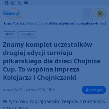
I Found You
Switch Disco & Charlotte Haining & Felix
Wakacyjna noc pełna gwiazd/muzyki
Weeke
Y
SPORT
CHOJNICE
Znamy komplet uczestników
drugiej edycji turnieju
piłkarskiego dla dzieci Chojnice
Cup. To wspólna impreza
Kolejarza i Chojniczanki
czwartek, 11 czerwca 2026, 10:49
Udostępnij
W tym roku zagrają w nim zespoły z roczników
2014 i 2015.