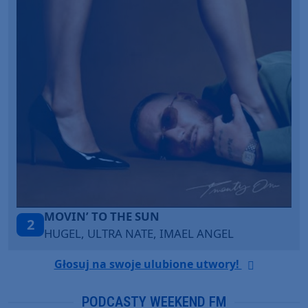
TAŃCZ!
3
BLETKA
Głosuj na swoje ulubione utwory!
PODCASTY WEEKEND FM