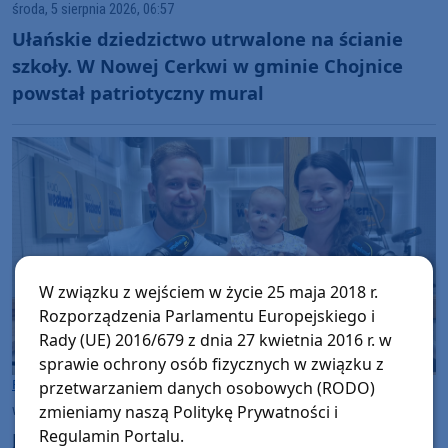
środa, 5 sierpnia 2026, 06:57
Ułańskie dziedzictwo utrwalone na ścianie
szkoły. W Nowej Cerkwi w gminie Chojnice
powstał patriotyczny mural
W związku z wejściem w życie 25 maja 2018 r.
Rozporządzenia Parlamentu Europejskiego i
Rady (UE) 2016/679 z dnia 27 kwietnia 2016 r. w
sprawie ochrony osób fizycznych w związku z
Rozmowy w Weekend FM
Chojnice
przetwarzaniem danych osobowych (RODO)
zmieniamy naszą Politykę Prywatności i
wtorek, 4 sierpnia 2026, 14:00
Regulamin Portalu.
Jeszcze niedawno zakładał policyjny mundur.