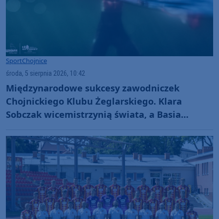
Sport
Chojnice
środa, 5 sierpnia 2026, 10:42
Międzynarodowe sukcesy zawodniczek
Chojnickiego Klubu Żeglarskiego. Klara
Sobczak wicemistrzynią świata, a Basia
Gmurek trzecia w Europie. "Rewelacyjny
wynik"