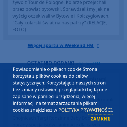
żywo z Tour de Pologne. Kolarze przejechali
przez powiat bytowski. Sprawdzaliśmy jak na
wyścig oczekiwali w Bytowie i Kołczygłowach.
"Cały kolarski świat na nas patrzy" (RELACJE,
FOTO)
Więcej sportu w Weekend FM
OSTATNIO DODANO
w Weekend FM
Powiadomienie o plikach cookie Strona
korzysta z plików cookies do celów
14:17
Co dalej z opłatami
czwartek, 06.08.2026
statystycznych. Korzystając z naszych stron
pobranymi na cmentarzu komunalnym?
bez zmiany ustawień przeglądarki będą one
Zdaniem burmistrza zainteresowani sami
zapisane w pamięci urządzenia, więcej
muszą się zwrócić do administratora nekropolii
informacji na temat zarządzania plikami
cookies znajdziesz w
POLITYKA PRYWATNOŚCI
.
10:00
W sobotę (8.08) w
czwartek, 06.08.2026
Chojnicach Targi Rodzinne Baby Boom. Będą
ZAMKNIJ
porady specjalistów i animacje dla całych