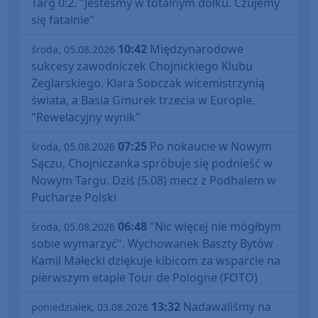
Targ 0:2. "Jesteśmy w totalnym dołku. Czujemy
się fatalnie"
10:42
Międzynarodowe
środa, 05.08.2026
sukcesy zawodniczek Chojnickiego Klubu
Żeglarskiego. Klara Sobczak wicemistrzynią
świata, a Basia Gmurek trzecia w Europie.
"Rewelacyjny wynik"
07:25
Po nokaucie w Nowym
środa, 05.08.2026
Sączu, Chojniczanka spróbuje się podnieść w
Nowym Targu. Dziś (5.08) mecz z Podhalem w
Pucharze Polski
06:48
"Nic więcej nie mógłbym
środa, 05.08.2026
sobie wymarzyć". Wychowanek Baszty Bytów
Kamil Małecki dziękuje kibicom za wsparcie na
pierwszym etapie Tour de Pologne (FOTO)
13:32
Nadawaliśmy na
poniedziałek, 03.08.2026