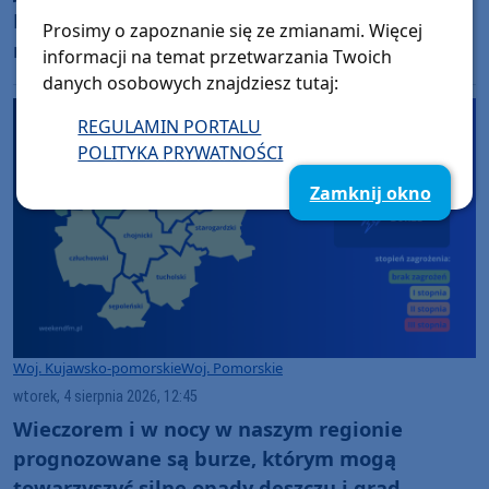
Dziś walczy o powrót do sprawności. W
Prosimy o zapoznanie się ze zmianami. Więcej
niedzielę (09.08) w Silnie Piknik Charytatywny
informacji na temat przetwarzania Twoich
dla Szymona Golińskiego z Chojnic
danych osobowych znajdziesz tutaj:
(ROZMOWA)
REGULAMIN PORTALU
POLITYKA PRYWATNOŚCI
Zamknij okno
Woj. Kujawsko-pomorskie
Woj. Pomorskie
wtorek, 4 sierpnia 2026, 12:45
Wieczorem i w nocy w naszym regionie
prognozowane są burze, którym mogą
towarzyszyć silne opady deszczu i grad