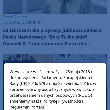
Powiat Chojnicki
piątek, 24 lipca 2026, 09:42
30 lat razem dla przyrody. Jubileusz 30-lecia
Parku Narodowego "Bory Tucholskie".
Odcinek 8: "Udostępnianie Parku dla
amatorskiego połowu ryb oraz filmowania i
fotografowania" (WIDEO)
W związku z wejściem w życie 25 maja 2018 r.
Rozporządzenia Parlamentu Europejskiego i
Rady (UE) 2016/679 z dnia 27 kwietnia 2016 r. w
sprawie ochrony osób fizycznych w związku z
przetwarzaniem danych osobowych (RODO)
zmieniamy naszą Politykę Prywatności i
Regulamin Portalu.