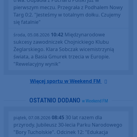
trwa. Odpadła z Pucharu Polski już w
pierwszym meczu. Przegrała z Podhalem Nowy
Targ 0:2. "Jesteśmy w totalnym dołku. Czujemy
się fatalnie"
10:42
Międzynarodowe
środa, 05.08.2026
sukcesy zawodniczek Chojnickiego Klubu
Żeglarskiego. Klara Sobczak wicemistrzynią
świata, a Basia Gmurek trzecia w Europie.
"Rewelacyjny wynik"
Więcej sportu w Weekend FM
OSTATNIO DODANO
w Weekend FM
08:45
30 lat razem dla
piątek, 07.08.2026
przyrody. Jubileusz 30-lecia Parku Narodowego
"Bory Tucholskie". Odcinek 12: "Edukacja