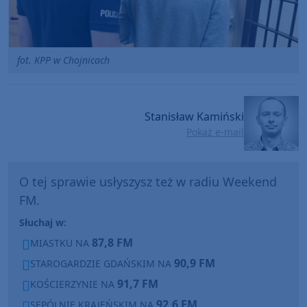
fot. KPP w Chojnicach
Stanisław Kamiński
Pokaż e-mail
O tej sprawie usłyszysz też w radiu Weekend
FM.
Słuchaj w:
87,8 FM
MIASTKU NA
90,9 FM
STAROGARDZIE GDAŃSKIM NA
91,7 FM
KOŚCIERZYNIE NA
92,6 FM
SĘPÓLNIE KRAJEŃSKIM NA