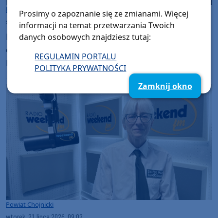
Powiat Sępoleński
Powiat Chojnicki
Prosimy o zapoznanie się ze zmianami. Więcej
środa, 22 lipca 2026, 08:20
informacji na temat przetwarzania Twoich
Powiat chojnicki piąty, a sępoleński szósty w
danych osobowych znajdziesz tutaj:
ogólnopolskim rankingu Związku Powiatów
REGULAMIN PORTALU
Polskich. W obu przypadkach to najwyżej w
POLITYKA PRYWATNOŚCI
historii
Zamknij okno
Powiat Chojnicki
wtorek, 21 lipca 2026, 09:02