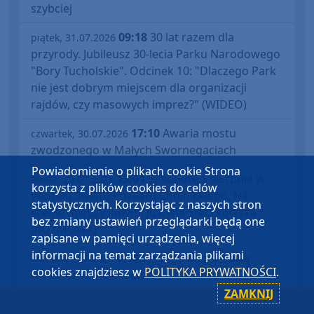
szybciej
09:18
30 lat razem dla
piątek, 31.07.2026
przyrody. Jubileusz 30-lecia Parku Narodowego
"Bory Tucholskie". Odcinek 10: "Dlaczego Park
nie jest dobrym miejscem dla organizacji
rajdów, czy masowych imprez?" (WIDEO)
17:10
Awaria mostu
czwartek, 30.07.2026
zwodzonego w Małych Swornegaciach
Powiadomienie o plikach cookie Strona
13:01
W sobotę 1 sierpnia w
środa, 29.07.2026
korzysta z plików cookies do celów
Wojtalu Święto Powiatu Chojnickiego. Na
statystycznych. Korzystając z naszych stron
scenie między innymi Justyna Steczkowska
bez zmiany ustawień przeglądarki będą one
(ROZMOWA)
zapisane w pamięci urządzenia, więcej
informacji na temat zarządzania plikami
07:42
Joanna Miotk nową
środa, 29.07.2026
cookies znajdziesz w
POLITYKA PRYWATNOŚCI
.
dyrektor Wydziału Edukacji i Sportu w
chojnickim starostwie. Wcześniej szefowała
ZAMKNIJ
gminnej oświacie w Kamieniu Krajeńskim