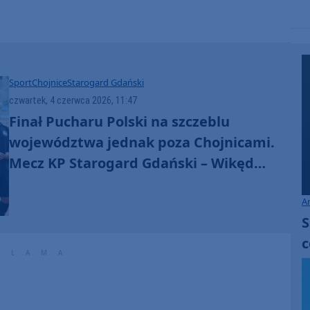
volume.
Sport
Chojnice
Starogard Gdański
czwartek, 4 czerwca 2026, 11:47
Finał Pucharu Polski na szczeblu
województwa jednak poza Chojnicami.
Mecz KP Starogard Gdański – Wikęd
Luzino odbędzie się 10 czerwca w
A
Stężycy
S
c