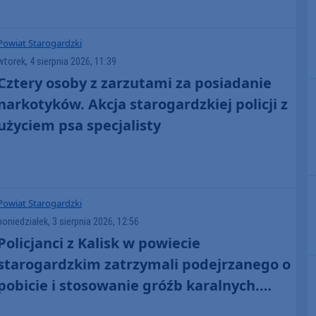
AKTUALIZACJA)
Powiat Starogardzki
wtorek, 4 sierpnia 2026, 11:39
Cztery osoby z zarzutami za posiadanie
narkotyków. Akcja starogardzkiej policji z
użyciem psa specjalisty
Powiat Starogardzki
poniedziałek, 3 sierpnia 2026, 12:56
Policjanci z Kalisk w powiecie
starogardzkim zatrzymali podejrzanego o
pobicie i stosowanie gróźb karalnych.
Wpadł w ręce mundurowych dwie godziny