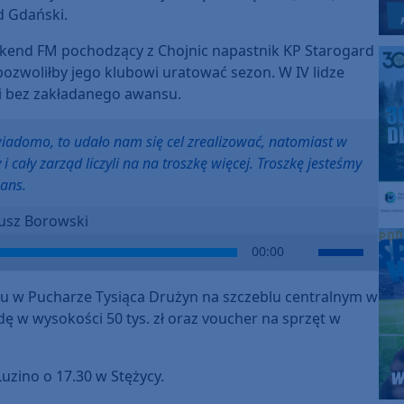
d Gdański.
kend FM pochodzący z Chojnic napastnik KP Starogard
ozwoliłby jego klubowi uratować sezon. W IV lidze
i bez zakładanego awansu.
 wiadomo, to udało nam się cel zrealizować, natomiast w
y i cały zarząd liczyli na na troszkę więcej. Troszkę jesteśmy
ans.
usz Borowski
Use
00:00
Up/Down
Arrow
iału w Pucharze Tysiąca Drużyn na szczeblu centralnym w
keys
ę w wysokości 50 tys. zł oraz voucher na sprzęt w
to
increase
or
zino o 17.30 w Stężycy.
decrease