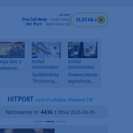
GRAMY
One Call Away
Loud Luxury
SŁUCHAJ
Hit-Port
Kamil Gierczak
ga lato z
Artykuł
Artykuł
sponsorowany
sponsorowany
eekend
M -
Spółdzielnia
Nowoczesne
oranny
"Pomorzanka"
wykończenia
onkurs w
w
ścian.
eekend
Człuchowie
Dlaczego
HITPORT
Lista Przebojów Weekend FM
M
informuje o
SPC, WPC i
przetargach
fornir
Notowanie nr
4436
z dnia
2026-08-05
i ofertach
kamienny
najmu
zyskują na
popularności?