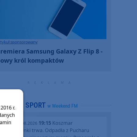
rtykuł sponsorowany
remiera Samsung Galaxy Z Flip 8 -
owy król kompaktów
SPORT
w Weekend FM
2016 r.
 danych
lamin
19:15
Koszmar
środa, 05.08.2026
Chojniczanki trwa. Odpadła z Pucharu