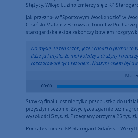
Stężycy. Wikęd Luzino zmierzy się z KP Starogar
Jak przyznał w "Sportowym Weekendzie" w Wee
Gdański Mateusz Borowski, triumf w Pucharze p
starogardzka ekipa zakończy bowiem rozgrywk
No myślę, że ten sezon, jeżeli chodzi o puchar to
lidze ja i myślę, że moi koledzy z drużyny i trenerz
rozczarowani tym sezonem. Naszym celem był aw
Mate
Audio
00:00
Player
Stawką finału jest nie tylko przepustka do udz
przyszłym sezonie. Zwycięzca zgarnie też nagrod
wysokości 5 tys. zł. Przegrany otrzyma 25 tys. zł.
Początek meczu KP Starogard Gdański - Wikęd Lu