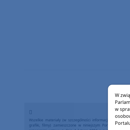
W zwią
Parlam
w spra
osobow
Wszelkie materiały (w szczególności informacje lokalne, zdj
Portal
grafiki, filmy) zamieszczone w niniejszym Portalu chronio