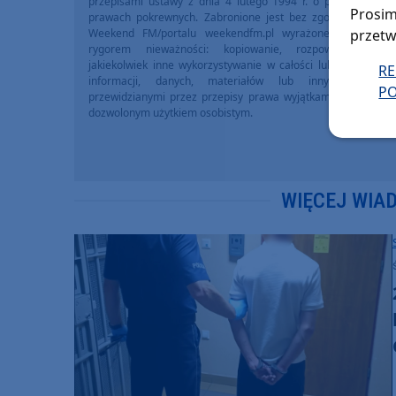
przepisami ustawy z dnia 4 lutego 1994 r. o prawie autors
Prosim
prawach pokrewnych. Zabronione jest bez zgody Redakcji 
przetw
Weekend FM/portalu weekendfm.pl wyrażonej na piśmi
rygorem nieważności: kopiowanie, rozpowszechniani
jakiekolwiek inne wykorzystywanie w całości lub we fragme
R
informacji, danych, materiałów lub innych treści 
PO
przewidzianymi przez przepisy prawa wyjątkami, w szczegól
dozwolonym użytkiem osobistym.
WIĘCEJ WIA