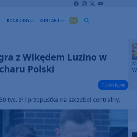
KONKURSY
KONTAKT
agra z Wikędem Luzino w
Me
charu Polski
W
F
p
Udostępnij
k
W
 tys. zł i przepustka na szczebel centralny.
F