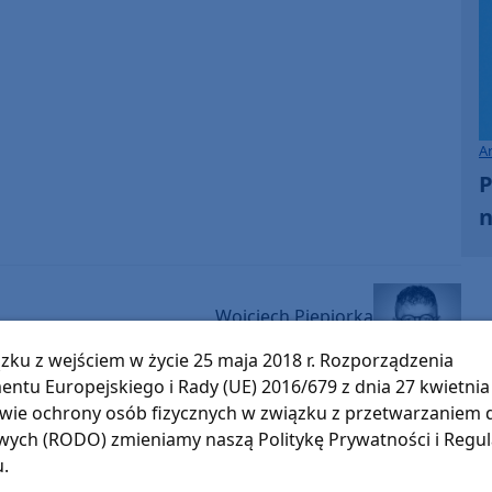
A
P
n
Wojciech Piepiorka
Pokaż e-mail
zku z wejściem w życie 25 maja 2018 r. Rozporządzenia
entu Europejskiego i Rady (UE) 2016/679 z dnia 27 kwietnia 
wie ochrony osób fizycznych w związku z przetwarzaniem
O tej sprawie usłyszysz też w radiu Weekend
ych (RODO) zmieniamy naszą Politykę Prywatności i Regu
FM.
ęcia,
u.
ne są
Słuchaj w: