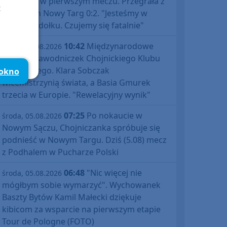
Polski już w pierwszym meczu. Przegrała z
t
Podhalem Nowy Targ 0:2. "Jesteśmy w
totalnym dołku. Czujemy się fatalnie"
10:42
Międzynarodowe
środa, 05.08.2026
sukcesy zawodniczek Chojnickiego Klubu
Żeglarskiego. Klara Sobczak
 okno
wicemistrzynią świata, a Basia Gmurek
trzecia w Europie. "Rewelacyjny wynik"
07:25
Po nokaucie w
środa, 05.08.2026
Nowym Sączu, Chojniczanka spróbuje się
podnieść w Nowym Targu. Dziś (5.08) mecz
z Podhalem w Pucharze Polski
06:48
"Nic więcej nie
środa, 05.08.2026
mógłbym sobie wymarzyć". Wychowanek
Baszty Bytów Kamil Małecki dziękuje
kibicom za wsparcie na pierwszym etapie
Tour de Pologne (FOTO)