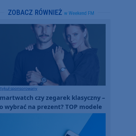
ZOBACZ RÓWNIEŻ
w Weekend FM
rtykuł sponsorowany
martwatch czy zegarek klasyczny –
o wybrać na prezent? TOP modele