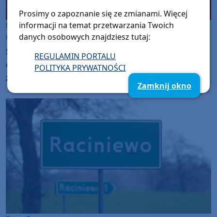
Prosimy o zapoznanie się ze zmianami. Więcej
Gmina Czarne
informacji na temat przetwarzania Twoich
danych osobowych znajdziesz tutaj:
niedziela, 5 kwietnia 2026, 08:30
Strażacy z gminy Czarne będą mieli wyższe
REGULAMIN PORTALU
ekwiwalenty za akcje, ćwiczenia, szkolenia i
POLITYKA PRYWATNOŚCI
zabezpieczanie imprez
Zamknij okno