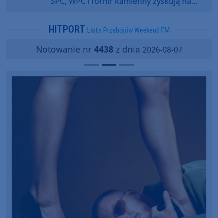
SPC, WPC i fornir kamienny zyskują na
popularności?
HITPORT
Lista Przebojów Weekend FM
Notowanie nr
4438
z dnia
2026-08-07