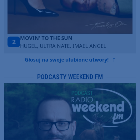
’ TO THE SUN
LEGENDA
3
, ULTRA NATE, IMAEL ANGEL
KATY PER
Głosuj na swoje ulubione utwory!
PODCASTY WEEKEND FM