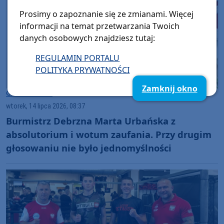
Prosimy o zapoznanie się ze zmianami. Więcej
informacji na temat przetwarzania Twoich
danych osobowych znajdziesz tutaj:
REGULAMIN PORTALU
POLITYKA PRYWATNOŚCI
Zamknij okno
Gmina Debrzno
wtorek, 14 lipca 2026, 08:37
Burmistrz Debrzna Marta Urbańska z
absolutorium i wotum zaufania. Przy drugim
głosowaniu nie było jednomyślności