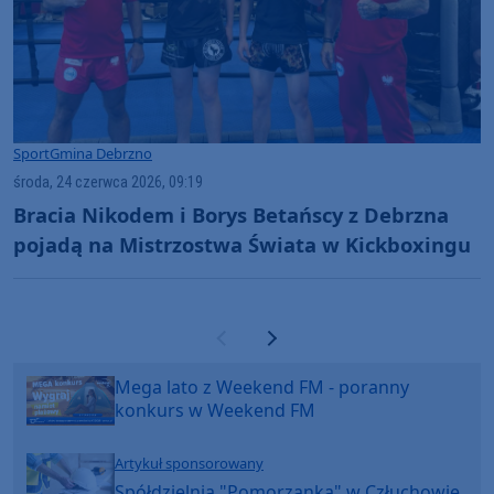
Sport
Gmina Debrzno
środa, 24 czerwca 2026, 09:19
Bracia Nikodem i Borys Betańscy z Debrzna
pojadą na Mistrzostwa Świata w Kickboxingu
Poprzednia strona
Następna strona
Mega lato z Weekend FM - poranny
konkurs w Weekend FM
Artykuł sponsorowany
Spółdzielnia "Pomorzanka" w Człuchowie