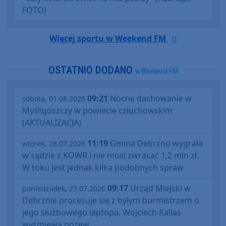
FOTO)
Więcej sportu w Weekend FM
OSTATNIO DODANO
w Weekend FM
09:21
Nocne dachowanie w
sobota, 01.08.2026
Myśligoszczy w powiecie człuchowskim
(AKTUALIZACJA)
11:19
Gmina Debrzno wygrała
wtorek, 28.07.2026
w sądzie z KOWR i nie musi zwracać 1,2 mln zł.
W toku jest jednak kilka podobnych spraw
09:17
Urząd Miejski w
poniedziałek, 27.07.2026
Debrznie procesuje się z byłym burmistrzem o
jego służbowego laptopa. Wojciech Kallas
wyśmiewa pozew