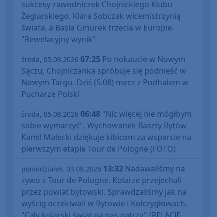
sukcesy zawodniczek Chojnickiego Klubu
Żeglarskiego. Klara Sobczak wicemistrzynią
świata, a Basia Gmurek trzecia w Europie.
"Rewelacyjny wynik"
07:25
Po nokaucie w Nowym
środa, 05.08.2026
Sączu, Chojniczanka spróbuje się podnieść w
Nowym Targu. Dziś (5.08) mecz z Podhalem w
Pucharze Polski
06:48
"Nic więcej nie mógłbym
środa, 05.08.2026
sobie wymarzyć". Wychowanek Baszty Bytów
Kamil Małecki dziękuje kibicom za wsparcie na
pierwszym etapie Tour de Pologne (FOTO)
13:32
Nadawaliśmy na
poniedziałek, 03.08.2026
żywo z Tour de Pologne. Kolarze przejechali
przez powiat bytowski. Sprawdzaliśmy jak na
wyścig oczekiwali w Bytowie i Kołczygłowach.
"Cały kolarski świat na nas patrzy" (RELACJE,