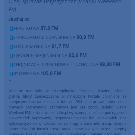
O tej sprawie usłyszysz też w radiu Weekend
FM.
Słuchaj w:
87,8 FM
MIASTKU NA
90,9 FM
STAROGARDZIE GDAŃSKIM NA
91,7 FM
KOŚCIERZYNIE NA
92,6 FM
SĘPÓLNIE KRAJEŃSKIM NA
99,30 FM
CHOJNICACH, CZŁUCHOWIE I TUCHOLI NA
105,8 FM
BYTOWIE NA
Wszelkie materiały (w szczególności informacje lokalne, zdjęcia,
grafiki, filmy) zamieszczone w niniejszym Portalu chronione są
przepisami ustawy z dnia 4 lutego 1994 r. o prawie autorskim i
prawach pokrewnych. Zabronione jest bez zgody Redakcji Radia
Weekend FM/portalu weekendfm.pl wyrażonej na piśmie pod rygorem
nieważności: kopiowanie, rozpowszechnianie lub jakiekolwiek inne
wykorzystywanie w całości lub we fragmentach informacji, danych,
materiałów lub innych treści poza przewidzianymi przez przepisy
prawa wyjątkami, w szczególności dozwolonym użytkiem osobistym.