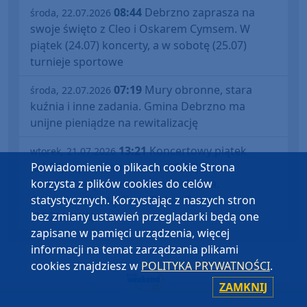
08:44
Debrzno zaprasza na
środa, 22.07.2026
swoje święto z Cleo i Oskarem Cymsem. W
piątek (24.07) koncerty, a w sobotę (25.07)
turnieje sportowe
07:19
Mury obronne, stara
środa, 22.07.2026
kuźnia i inne zadania. Gmina Debrzno ma
unijne pieniądze na rewitalizację
13:21
Koncertowy piątek
wtorek, 21.07.2026
(24.07) i sportowa sobota (25.07). W
Powiadomienie o plikach cookie Strona
nadchodzący weekend Dni Debrzna.
korzysta z plików cookies do celów
Gwiazdami będą Cleo i Oskar Cyms
statystycznych. Korzystając z naszych stron
(ROZMOWA)
bez zmiany ustawień przeglądarki będą one
zapisane w pamięci urządzenia, więcej
informacji na temat zarządzania plikami
cookies znajdziesz w
POLITYKA PRYWATNOŚCI
.
ZAMKNIJ