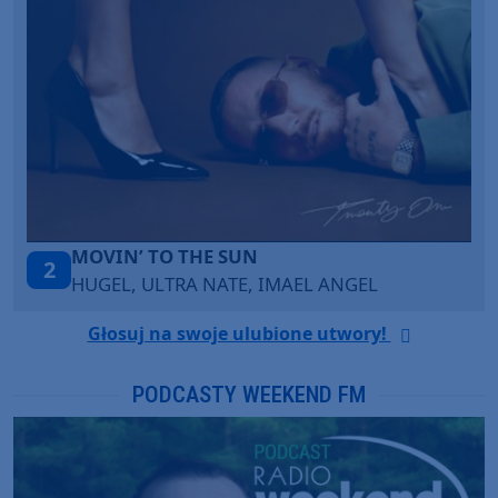
ITEPE ITEDE
3
SANAH
Głosuj na swoje ulubione utwory!
PODCASTY WEEKEND FM