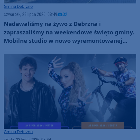
Gmina Debrzno
czwartek, 23 lipca 2026, 08:49
32
Nadawaliśmy na żywo z Debrzna i
zapraszaliśmy na weekendowe święto gminy.
Mobilne studio w nowo wyremontowanej
baszcie przy murach miejskich (ROZMOWY,
FOTO)
Gmina Debrzno
środa, 22 lipca 2026, 08:44