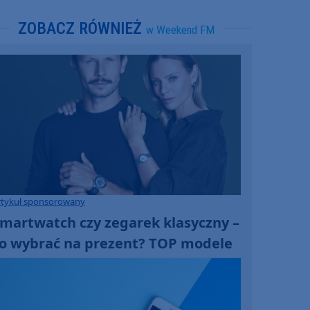
ZOBACZ RÓWNIEŻ
w Weekend FM
rtykuł sponsorowany
martwatch czy zegarek klasyczny –
o wybrać na prezent? TOP modele