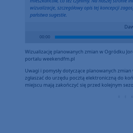
mieszkańców, co też czynimy. Na naszej stronie i
wizualizacje, szczegółowy opis tej koncepcji za
państwa sugestie.
Daw
Audio
00:00
Player
Wizualizację planowanych zmian w Ogródku Jor
portalu weekendfm.pl
Uwagi i pomysły dotyczące planowanych zmian
zgłaszać do urzędu pocztą elektroniczną do ko
miejscu mają zakończyć się przed kolejnym se