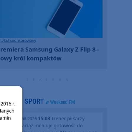
rtykuł sponsorowany
remiera Samsung Galaxy Z Flip 8 -
owy król kompaktów
SPORT
w Weekend FM
2016 r.
 danych
lamin
15:03
Trener piłkarzy
piątek, 07.08.2026
Rawysa Raciąż melduje gotowość do