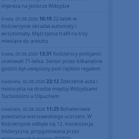
impreza na jeziorze Wdzydze
16:19
22-latek w
środa, 05.08.2026
Kościerzynie okradał automaty i
wrzutomaty. Mężczyzna trafił na trzy
miesiące do aresztu
13:31
Kościerscy policjanci
środa, 05.08.2026
uratowali 71-latka. Senior przez kilkanaście
godzin był uwięziony pod ciężkim regałem
22:12
Zderzenie auta i
niedziela, 02.08.2026
motocykla na drodze między Wdzydzami
Tucholskimi a Olpuchem
11:25
Bohaterowie
niedziela, 02.08.2026
powstania warszawskiego uczczeni. W
Kościerzynie odbyła się 12. inscenizacja
historyczna, przygotowana przez
miejscowych harcerzy (FOTO)