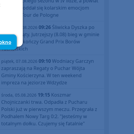
debiutanckiego sezonu w IV lidze, a powiat
t
bytowski oddał się kolarskim emocjom
podczas Tour de Pologne
09:26
Śliwicka Dyszka po
piątek, 07.08.2026
raz dziesiąty. Jutrzejszy (8.08) bieg w gminie
Śliwice zakończy Grand Prix Borów
 okno
Tucholskich
09:10
Wodniacy Garczyn
piątek, 07.08.2026
zapraszają na Regaty o Puchar Wójta
Gminy Kościerzyna. W ten weekend
impreza na jeziorze Wdzydze
19:15
Koszmar
środa, 05.08.2026
Chojniczanki trwa. Odpadła z Pucharu
Polski już w pierwszym meczu. Przegrała z
Podhalem Nowy Targ 0:2. "Jesteśmy w
totalnym dołku. Czujemy się fatalnie"