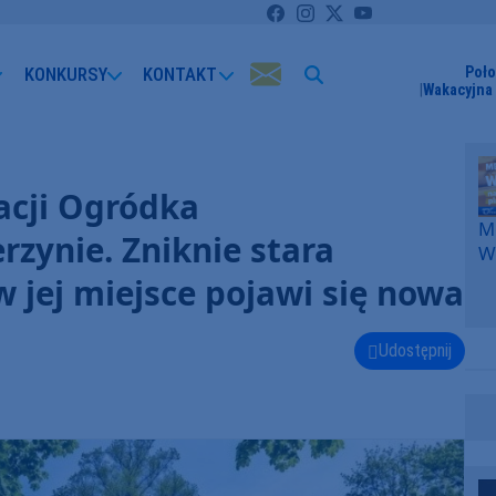
KONKURSY
KONTAKT
Poło
Wakacyjna 
acji Ogródka
Me
zynie. Zniknie stara
W
F
w jej miejsce pojawi się nowa
p
k
W
Udostępnij
F