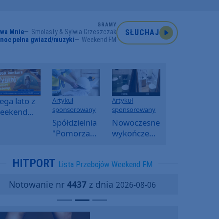
GRAMY
wa Mnie
Smolasty & Sylwia Grzeszczak
SŁUCHAJ
noc pełna gwiazd/muzyki
Weekend FM
ga lato z
Artykuł
Artykuł
sponsorowany
sponsorowany
eekend
M -
Spółdzielnia
Nowoczesne
oranny
"Pomorzanka"
wykończenia
onkurs w
w
ścian.
eekend
Człuchowie
Dlaczego
HITPORT
Lista Przebojów Weekend FM
M
informuje o
SPC, WPC i
przetargach
fornir
Notowanie nr
4437
z dnia
2026-08-06
i ofertach
kamienny
najmu
zyskują na
popularności?