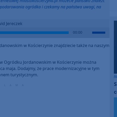
nternetowej miastokoscierzyna.pl możecie państwo znaleźć
gospodarowania ogródka i czekamy na państwa uwagi, na
id Jereczek
Use
00:00
Up/Down
Arrow
danowskim w Kościerzynie znajdziecie także na naszym
keys
to
increase
 w Ogródku Jordanowskim w Kościerzynie można
or
ńca maja. Dodajmy, że prace modernizacyjne w tym
decrease
zonem turystycznym.
A
volume.
S
c