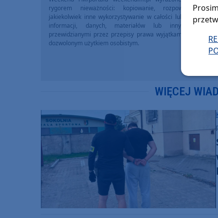
Prosim
rygorem nieważności: kopiowanie, rozpowszechniani
jakiekolwiek inne wykorzystywanie w całości lub we fragme
przetw
informacji, danych, materiałów lub innych treści 
przewidzianymi przez przepisy prawa wyjątkami, w szczegól
R
dozwolonym użytkiem osobistym.
PO
WIĘCEJ WIA