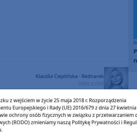
A
P
n
Klaudia Cieplińska - Bednarek
Pokaż e-mail
zku z wejściem w życie 25 maja 2018 r. Rozporządzenia
O tej sprawie usłyszysz też w radiu Weekend
entu Europejskiego i Rady (UE) 2016/679 z dnia 27 kwietnia 
FM.
wie ochrony osób fizycznych w związku z przetwarzaniem
ęcia,
ne są
ych (RODO) zmieniamy naszą Politykę Prywatności i Regu
Słuchaj w:
kim i
u.
Radia
87,8 FM
MIASTKU NA
e pod