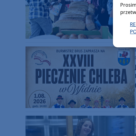
Prosim
przetw
R
PO