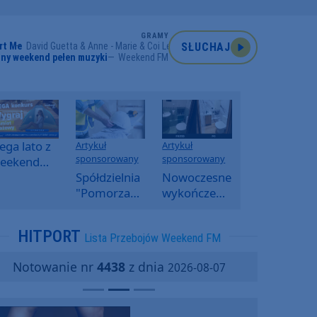
GRAMY
rt Me
David Guetta & Anne - Marie & Coi Leray
SŁUCHAJ
ny weekend pełen muzyki
Weekend FM
ga lato z
Artykuł
Artykuł
sponsorowany
sponsorowany
eekend
M -
Spółdzielnia
Nowoczesne
oranny
"Pomorzanka"
wykończenia
onkurs w
w
ścian.
eekend
Człuchowie
Dlaczego
HITPORT
Lista Przebojów Weekend FM
M
informuje o
SPC, WPC i
przetargach
fornir
Notowanie nr
4438
z dnia
2026-08-07
i ofertach
kamienny
najmu
zyskują na
popularności?