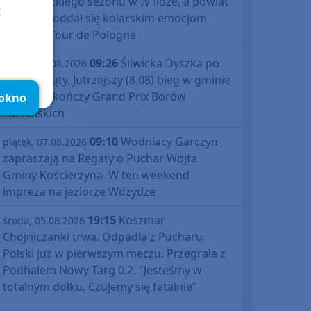
debiutanckiego sezonu w IV lidze, a powiat
t
bytowski oddał się kolarskim emocjom
podczas Tour de Pologne
09:26
Śliwicka Dyszka po
piątek, 07.08.2026
raz dziesiąty. Jutrzejszy (8.08) bieg w gminie
Śliwice zakończy Grand Prix Borów
 okno
Tucholskich
09:10
Wodniacy Garczyn
piątek, 07.08.2026
zapraszają na Regaty o Puchar Wójta
Gminy Kościerzyna. W ten weekend
impreza na jeziorze Wdzydze
19:15
Koszmar
środa, 05.08.2026
Chojniczanki trwa. Odpadła z Pucharu
Polski już w pierwszym meczu. Przegrała z
Podhalem Nowy Targ 0:2. "Jesteśmy w
totalnym dołku. Czujemy się fatalnie"