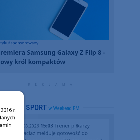
rtykuł sponsorowany
remiera Samsung Galaxy Z Flip 8 -
owy król kompaktów
SPORT
w Weekend FM
2016 r.
 danych
lamin
15:03
Trener piłkarzy
piątek, 07.08.2026
Rawysa Raciąż melduje gotowość do