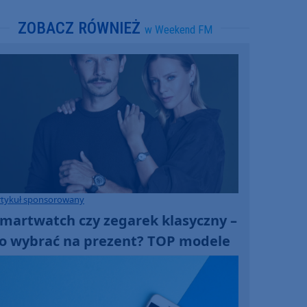
ZOBACZ RÓWNIEŻ
w Weekend FM
rtykuł sponsorowany
martwatch czy zegarek klasyczny –
o wybrać na prezent? TOP modele