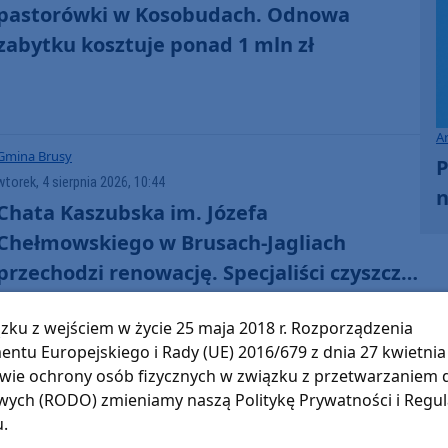
pastorówki w Kosobudach. Odnowa
zabytku kosztuje ponad 1 mln zł
A
Gmina Brusy
P
wtorek, 4 sierpnia 2026, 10:44
n
Chata Kaszubska im. Józefa
Chełmowskiego w Brusach-Jagliach
przechodzi renowację. Specjaliści czyszczą
strzechę na dachu
zku z wejściem w życie 25 maja 2018 r. Rozporządzenia
entu Europejskiego i Rady (UE) 2016/679 z dnia 27 kwietnia 
wie ochrony osób fizycznych w związku z przetwarzaniem
Gmina Brusy
ych (RODO) zmieniamy naszą Politykę Prywatności i Regu
sobota, 1 sierpnia 2026, 21:35
33
u.
Tegoroczne Pieczenie chleba w Widnie za