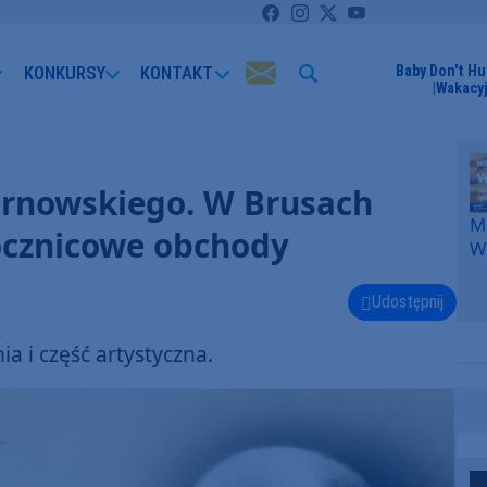
KONKURSY
KONTAKT
Baby Don't Hu
Wakacyj
Karnowskiego. W Brusach
Me
rocznicowe obchody
W
F
p
Udostępnij
k
W
 i część artystyczna.
F