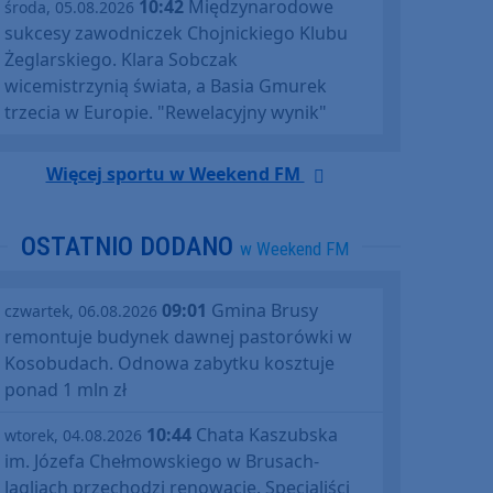
10:42
Międzynarodowe
środa, 05.08.2026
sukcesy zawodniczek Chojnickiego Klubu
Żeglarskiego. Klara Sobczak
wicemistrzynią świata, a Basia Gmurek
trzecia w Europie. "Rewelacyjny wynik"
Więcej sportu w Weekend FM
OSTATNIO DODANO
w Weekend FM
09:01
Gmina Brusy
czwartek, 06.08.2026
remontuje budynek dawnej pastorówki w
Kosobudach. Odnowa zabytku kosztuje
ponad 1 mln zł
10:44
Chata Kaszubska
wtorek, 04.08.2026
im. Józefa Chełmowskiego w Brusach-
Jagliach przechodzi renowację. Specjaliści