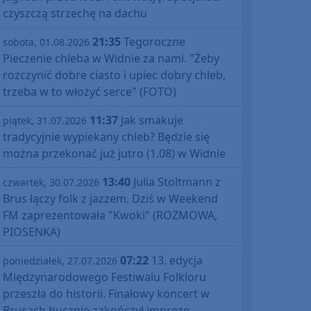
czyszczą strzechę na dachu
21:35
Tegoroczne
sobota, 01.08.2026
Pieczenie chleba w Widnie za nami. "Żeby
rozczynić dobre ciasto i upiec dobry chleb,
trzeba w to włożyć serce" (FOTO)
11:37
Jak smakuje
piątek, 31.07.2026
tradycyjnie wypiekany chleb? Będzie się
można przekonać już jutro (1.08) w Widnie
13:40
Julia Stoltmann z
czwartek, 30.07.2026
Brus łączy folk z jazzem. Dziś w Weekend
FM zaprezentowała "Kwoki" (ROZMOWA,
PIOSENKA)
07:22
13. edycja
poniedziałek, 27.07.2026
Międzynarodowego Festiwalu Folkloru
przeszła do historii. Finałowy koncert w
Brusach hucznie zakończył imprezę