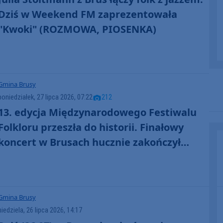
Dziś w Weekend FM zaprezentowała
"Kwoki" (ROZMOWA, PIOSENKA)
Gmina Brusy
poniedziałek, 27 lipca 2026, 07:22
212
13. edycja Międzynarodowego Festiwalu
Folkloru przeszła do historii. Finałowy
koncert w Brusach hucznie zakończył
imprezę (GALERIA, RELACJA)
Gmina Brusy
niedziela, 26 lipca 2026, 14:17