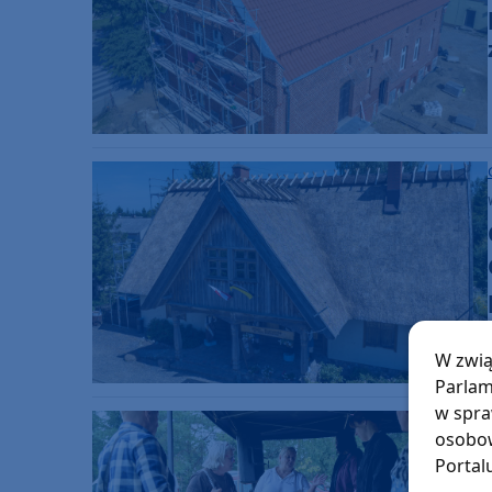
W zwią
Parlam
w spra
osobow
Portal