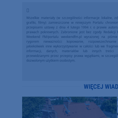
Wszelkie materiały (w szczególności informacje lokalne, zdj
grafiki, filmy) zamieszczone w niniejszym Portalu chronio
przepisami ustawy z dnia 4 lutego 1994 r. o prawie autors
prawach pokrewnych. Zabronione jest bez zgody Redakcji 
Weekend FM/portalu weekendfm.pl wyrażonej na piśmi
rygorem nieważności: kopiowanie, rozpowszechniani
jakiekolwiek inne wykorzystywanie w całości lub we fragme
informacji, danych, materiałów lub innych treści 
przewidzianymi przez przepisy prawa wyjątkami, w szczegól
dozwolonym użytkiem osobistym.
WIĘCEJ WIA