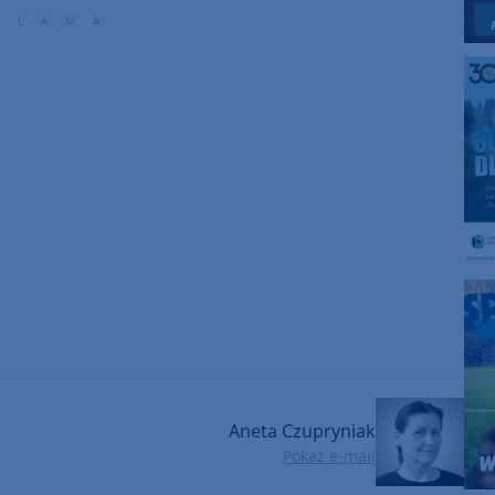
Aneta Czupryniak
Pokaż e-mail