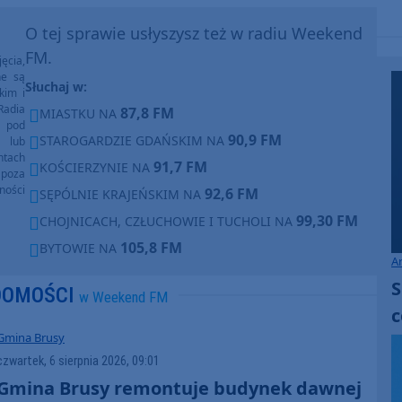
O tej sprawie usłyszysz też w radiu Weekend
FM.
ęcia,
ne są
Słuchaj w:
kim i
Radia
87,8 FM
MIASTKU NA
e pod
90,9 FM
STAROGARDZIE GDAŃSKIM NA
e lub
ntach
91,7 FM
KOŚCIERZYNIE NA
poza
ności
92,6 FM
SĘPÓLNIE KRAJEŃSKIM NA
99,30 FM
CHOJNICACH, CZŁUCHOWIE I TUCHOLI NA
105,8 FM
BYTOWIE NA
A
S
DOMOŚCI
w Weekend FM
c
Gmina Brusy
czwartek, 6 sierpnia 2026, 09:01
Gmina Brusy remontuje budynek dawnej