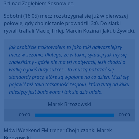
3:1 nad Zagłębiem Sosnowiec.
Sobotni (16.05) mecz rozstrzygnął się już w pierwszej
połowie, gdy chojniczanie prowadzili 3:0. Do siatki
rywali trafiali Maciej Firlej, Marcin Kozina i Jakub Żywicki.
Jak osobiście traktowałem to jako taki najważniejszy
mecz w sezonie, dlatego, że w takiej sytuacji jak my się
znaleźliśmy - gdzie nie ma tej motywacji, jeśli chodzi o
walkę o jakiś duży sukces - to muszą pokazać się
standardy pracy, które są wpajane na co dzień. Musi się
pojawić też taka tożsamość zespołu, która tutaj od kilku
miesięcy jest budowana i tak się dziś udało.
Marek Brzozowski
Audio
00:00
00:00
Player
Mówi Weekend FM trener Chojniczanki Marek
Brzozowski.