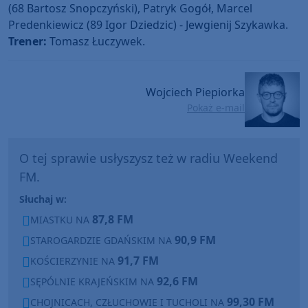
(68 Bartosz Snopczyński), Patryk Gogół, Marcel
Predenkiewicz (89 Igor Dziedzic) - Jewgienij Szykawka.
Trener:
Tomasz Łuczywek.
Wojciech Piepiorka
Pokaż e-mail
O tej sprawie usłyszysz też w radiu Weekend
FM.
Słuchaj w:
87,8 FM
MIASTKU NA
90,9 FM
STAROGARDZIE GDAŃSKIM NA
91,7 FM
KOŚCIERZYNIE NA
92,6 FM
SĘPÓLNIE KRAJEŃSKIM NA
99,30 FM
CHOJNICACH, CZŁUCHOWIE I TUCHOLI NA