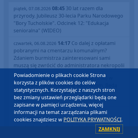
08:45
30 lat razem dla
piątek, 07.08.2026
przyrody. Jubileusz 30-lecia Parku Narodowego
"Bory Tucholskie". Odcinek 12: "Edukacja
senioralna" (WIDEO)
14:17
Co dalej z opłatami
czwartek, 06.08.2026
pobranymi na cmentarzu komunalnym?
Zdaniem burmistrza zainteresowani sami
muszą się zwrócić do administratora nekropolii
Powiadomienie o plikach cookie Strona
10:00
W sobotę (8.08) w
czwartek, 06.08.2026
korzysta z plików cookies do celów
Chojnicach Targi Rodzinne Baby Boom. Będą
statystycznych. Korzystając z naszych stron
porady specjalistów i animacje dla całych
bez zmiany ustawień przeglądarki będą one
rodzin
zapisane w pamięci urządzenia, więcej
informacji na temat zarządzania plikami
09:01
Gmina Brusy
czwartek, 06.08.2026
cookies znajdziesz w
POLITYKA PRYWATNOŚCI
.
remontuje budynek dawnej pastorówki w
Kosobudach. Odnowa zabytku kosztuje ponad
ZAMKNIJ
1 mln zł