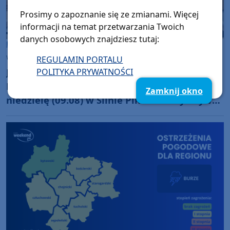
Prosimy o zapoznanie się ze zmianami. Więcej
informacji na temat przetwarzania Twoich
danych osobowych znajdziesz tutaj:
Rozmowy w Weekend FM
Chojnice
wtorek, 4 sierpnia 2026, 14:00
REGULAMIN PORTALU
Jeszcze niedawno zakładał policyjny mundur.
POLITYKA PRYWATNOŚCI
Dziś walczy o powrót do sprawności. W
Zamknij okno
niedzielę (09.08) w Silnie Piknik Charytatywny
dla Szymona Golińskiego z Chojnic
(ROZMOWA)