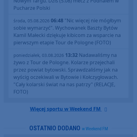
Nowym Targu. Dziś (5.08) mecz z Podhalem w
Pucharze Polski
06:48
"Nic więcej nie mógłbym
środa, 05.08.2026
sobie wymarzyć". Wychowanek Baszty Bytów
Kamil Małecki dziękuje kibicom za wsparcie na
pierwszym etapie Tour de Pologne (FOTO)
13:32
Nadawaliśmy na
poniedziałek, 03.08.2026
żywo z Tour de Pologne. Kolarze przejechali
przez powiat bytowski. Sprawdzaliśmy jak na
wyścig oczekiwali w Bytowie i Kołczygłowach.
"Cały kolarski świat na nas patrzy" (RELACJE,
FOTO)
Więcej sportu w Weekend FM
OSTATNIO DODANO
w Weekend FM