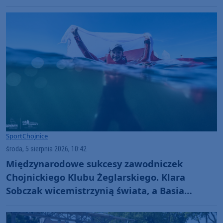
"Jesteśmy w totalnym dołku. Czujemy się
fatalnie"
Sport
Chojnice
środa, 5 sierpnia 2026, 10:42
Międzynarodowe sukcesy zawodniczek
Chojnickiego Klubu Żeglarskiego. Klara
Sobczak wicemistrzynią świata, a Basia
Gmurek trzecia w Europie. "Rewelacyjny
wynik"