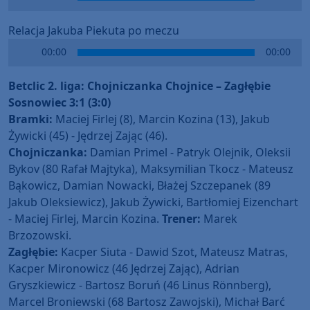
Player
Relacja Jakuba Piekuta po meczu
Audio
00:00
00:00
Player
Betclic 2. liga: Chojniczanka Chojnice – Zagłębie
Sosnowiec 3:1 (3:0)
Bramki:
Maciej Firlej (8), Marcin Kozina (13), Jakub
Żywicki (45) - Jędrzej Zając (46).
Chojniczanka:
Damian Primel - Patryk Olejnik, Oleksii
Bykov (80 Rafał Majtyka), Maksymilian Tkocz - Mateusz
Bąkowicz, Damian Nowacki, Błażej Szczepanek (89
Jakub Oleksiewicz), Jakub Żywicki, Bartłomiej Eizenchart
- Maciej Firlej, Marcin Kozina.
Trener:
Marek
Brzozowski.
Zagłębie:
Kacper Siuta - Dawid Szot, Mateusz Matras,
Kacper Mironowicz (46 Jędrzej Zając), Adrian
Gryszkiewicz - Bartosz Boruń (46 Linus Rönnberg),
Marcel Broniewski (68 Bartosz Zawojski), Michał Barć