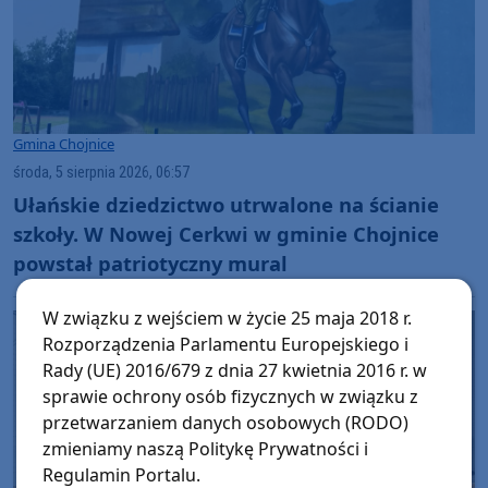
Gmina Chojnice
środa, 5 sierpnia 2026, 06:57
Ułańskie dziedzictwo utrwalone na ścianie
szkoły. W Nowej Cerkwi w gminie Chojnice
powstał patriotyczny mural
W związku z wejściem w życie 25 maja 2018 r.
Rozporządzenia Parlamentu Europejskiego i
Rady (UE) 2016/679 z dnia 27 kwietnia 2016 r. w
sprawie ochrony osób fizycznych w związku z
przetwarzaniem danych osobowych (RODO)
zmieniamy naszą Politykę Prywatności i
Regulamin Portalu.