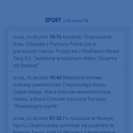
SPORT
w Weekend FM
19:15
Koszmar Chojniczanki
środa, 05.08.2026
trwa. Odpadła z Pucharu Polski już w
pierwszym meczu. Przegrała z Podhalem Nowy
Targ 0:2. "Jesteśmy w totalnym dołku. Czujemy
się fatalnie"
10:42
Międzynarodowe
środa, 05.08.2026
sukcesy zawodniczek Chojnickiego Klubu
Żeglarskiego. Klara Sobczak wicemistrzynią
świata, a Basia Gmurek trzecia w Europie.
"Rewelacyjny wynik"
07:25
Po nokaucie w Nowym
środa, 05.08.2026
Sączu, Chojniczanka spróbuje się podnieść w
Nowym Targu. Dziś (5.08) mecz z Podhalem w