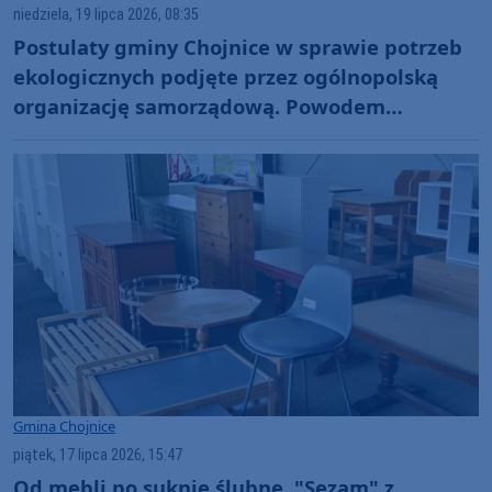
niedziela, 19 lipca 2026, 08:35
Postulaty gminy Chojnice w sprawie potrzeb
ekologicznych podjęte przez ogólnopolską
organizację samorządową. Powodem
"skomplikowany algorytm naliczania
subwencji"
Gmina Chojnice
piątek, 17 lipca 2026, 15:47
Od mebli po suknie ślubne. "Sezam" z