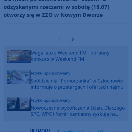
odzyskanymi rzeczami w sobotę (18.07)
otworzy się w ZZO w Nowym Dworze
Poprzednia strona
Następna strona
Mega lato z Weekend FM - poranny
konkurs w Weekend FM
Artykuł sponsorowany
Spółdzielnia "Pomorzanka" w Człuchowie
informuje o przetargach i ofertach najmu
Artykuł sponsorowany
Nowoczesne wykończenia ścian. Dlaczego
SPC, WPC i fornir kamienny zyskują na
popularności?
HITPORT
Lista Przebojów Weekend FM