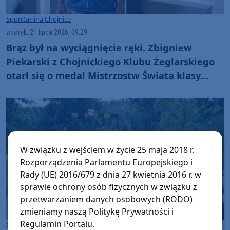
Sport
Gmina Chojnice
wtorek, 21 lipca 2026, 09:29
Brąz był na wyciągnięcie ręki. Zbigniew
Piekarski z Chojnickiego Klubu Żeglarskiego
otarł się o medal Mistrzostw Świata klasy
Tornado
W związku z wejściem w życie 25 maja 2018 r.
Rozporządzenia Parlamentu Europejskiego i
Rady (UE) 2016/679 z dnia 27 kwietnia 2016 r. w
sprawie ochrony osób fizycznych w związku z
przetwarzaniem danych osobowych (RODO)
zmieniamy naszą Politykę Prywatności i
Regulamin Portalu.
Gmina Chojnice