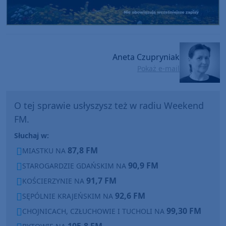
Aneta Czupryniak
Pokaż e-mail
O tej sprawie usłyszysz też w radiu Weekend
FM.
Słuchaj w:
87,8 FM
MIASTKU NA
90,9 FM
STAROGARDZIE GDAŃSKIM NA
91,7 FM
KOŚCIERZYNIE NA
92,6 FM
SĘPÓLNIE KRAJEŃSKIM NA
99,30 FM
CHOJNICACH, CZŁUCHOWIE I TUCHOLI NA
105,8 FM