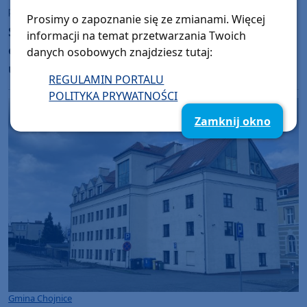
poniedziałek, 20 lipca 2026, 08:45
Prosimy o zapoznanie się ze zmianami. Więcej
Służby zamknęły drogę i rzekę Brdę w
informacji na temat przetwarzania Twoich
okolicach Chocińskiego Młyna. Saperzy
danych osobowych znajdziesz tutaj:
usuwali niewybuch (AKTUALIZACJA)
REGULAMIN PORTALU
POLITYKA PRYWATNOŚCI
Zamknij okno
Gmina Chojnice