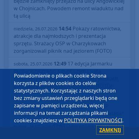
będzie zamknięty przejazd na ulicy Angowickiej
w Chojnicach. Powodem remont wiaduktu nad
tą ulicą
14:54
Pokazy ratownictwa,
niedziela, 26.07.2026
atrakcje dla najmłodszych i prezentacja
sprzętu. Strażacy OSP w Charzykowach
zorganizowali piknik nad jeziorem (FOTO)
12:49
17 edycja Jarmarku
sobota, 25.07.2026
Ekoturystycznego &quot;Czym Chata
Powiadomienie o plikach cookie Strona
Bogata&quot;. Na imprezie w Charzykowach
korzysta z plików cookies do celów
było sporo atrakcji przyrodniczych (FOTO)
statystycznych. Korzystając z naszych stron
bez zmiany ustawień przeglądarki będą one
09:28
Strażacka niedziela
sobota, 25.07.2026
zapisane w pamięci urządzenia, więcej
(26.07) w Charzykowach. Miejscowa OSP
informacji na temat zarządzania plikami
zaprasza na piknik i do kawiarenki "U Floriana"
cookies znajdziesz w
POLITYKA PRYWATNOŚCI
.
07:03
Odpust i piknik
piątek, 24.07.2026
ZAMKNIJ
kosznajderski w Ostrowitem w gminie Chojnice