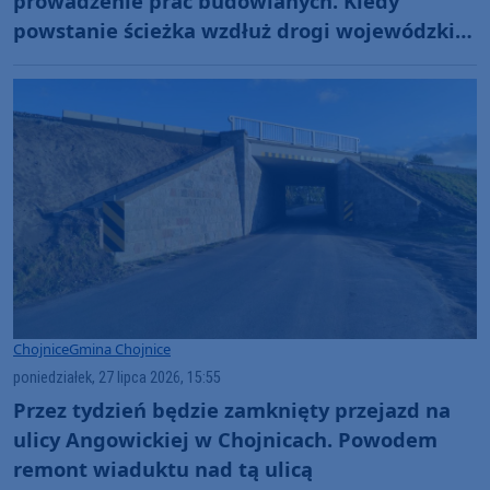
prowadzenie prac budowlanych. Kiedy
powstanie ścieżka wzdłuż drogi wojewódzkiej
nr 212 w gminie Chojnice?
Chojnice
Gmina Chojnice
poniedziałek, 27 lipca 2026, 15:55
Przez tydzień będzie zamknięty przejazd na
ulicy Angowickiej w Chojnicach. Powodem
remont wiaduktu nad tą ulicą