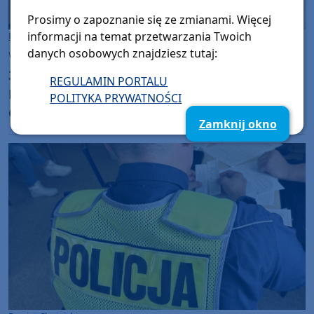
Prosimy o zapoznanie się ze zmianami. Więcej
informacji na temat przetwarzania Twoich
Powiat Chojnicki
danych osobowych znajdziesz tutaj:
wtorek, 21 lipca 2026, 09:02
30 lat razem dla przyrody. Jubileusz 30-lecia
REGULAMIN PORTALU
Parku Narodowego "Bory Tucholskie".
POLITYKA PRYWATNOŚCI
Odcinek 7: "Dlaczego przed wycieczką do
Zamknij okno
Parku Narodowego "Bory Tucholskie" warto
odwiedzić muzeum PNBT? (WIDEO)