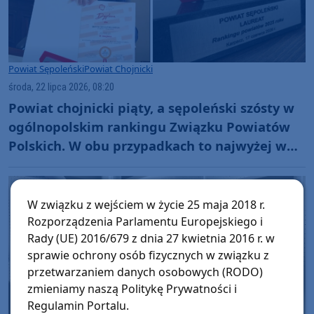
Powiat Sępoleński
Powiat Chojnicki
środa, 22 lipca 2026, 08:20
Powiat chojnicki piąty, a sępoleński szósty w
ogólnopolskim rankingu Związku Powiatów
Polskich. W obu przypadkach to najwyżej w
historii
W związku z wejściem w życie 25 maja 2018 r.
Rozporządzenia Parlamentu Europejskiego i
Rady (UE) 2016/679 z dnia 27 kwietnia 2016 r. w
sprawie ochrony osób fizycznych w związku z
przetwarzaniem danych osobowych (RODO)
zmieniamy naszą Politykę Prywatności i
Regulamin Portalu.