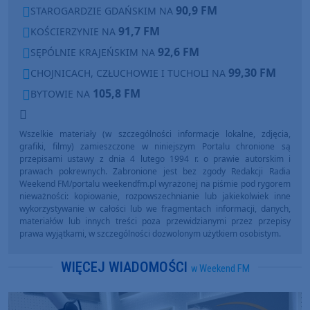
90,9 FM
STAROGARDZIE GDAŃSKIM NA
91,7 FM
KOŚCIERZYNIE NA
92,6 FM
SĘPÓLNIE KRAJEŃSKIM NA
99,30 FM
CHOJNICACH, CZŁUCHOWIE I TUCHOLI NA
105,8 FM
BYTOWIE NA
Wszelkie materiały (w szczególności informacje lokalne, zdjęcia,
grafiki, filmy) zamieszczone w niniejszym Portalu chronione są
przepisami ustawy z dnia 4 lutego 1994 r. o prawie autorskim i
prawach pokrewnych. Zabronione jest bez zgody Redakcji Radia
Weekend FM/portalu weekendfm.pl wyrażonej na piśmie pod rygorem
nieważności: kopiowanie, rozpowszechnianie lub jakiekolwiek inne
wykorzystywanie w całości lub we fragmentach informacji, danych,
materiałów lub innych treści poza przewidzianymi przez przepisy
prawa wyjątkami, w szczególności dozwolonym użytkiem osobistym.
WIĘCEJ WIADOMOŚCI
w Weekend FM