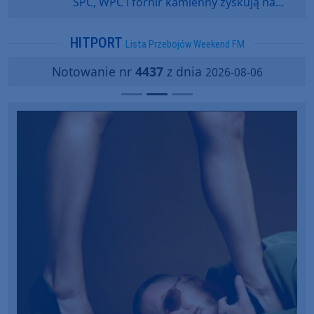
SPC, WPC i fornir kamienny zyskują na
popularności?
HITPORT
Lista Przebojów Weekend FM
Notowanie nr
4437
z dnia
2026-08-06