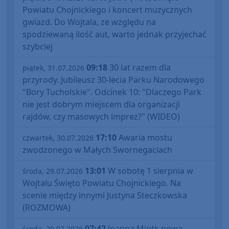
Powiatu Chojnickiego i koncert muzycznych
gwiazd. Do Wojtala, ze względu na
spodziewaną ilość aut, warto jednak przyjechać
szybciej
09:18
30 lat razem dla
piątek, 31.07.2026
przyrody. Jubileusz 30-lecia Parku Narodowego
"Bory Tucholskie". Odcinek 10: "Dlaczego Park
nie jest dobrym miejscem dla organizacji
rajdów, czy masowych imprez?" (WIDEO)
17:10
Awaria mostu
czwartek, 30.07.2026
zwodzonego w Małych Swornegaciach
13:01
W sobotę 1 sierpnia w
środa, 29.07.2026
Wojtalu Święto Powiatu Chojnickiego. Na
scenie między innymi Justyna Steczkowska
(ROZMOWA)
07:42
Joanna Miotk nową
środa, 29.07.2026