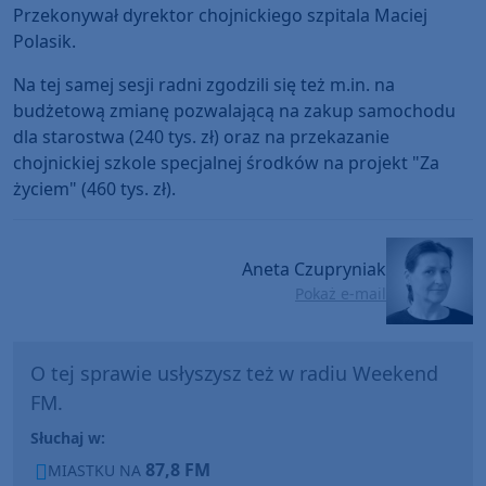
Przekonywał dyrektor chojnickiego szpitala Maciej
Polasik.
Na tej samej sesji radni zgodzili się też m.in. na
budżetową zmianę pozwalającą na zakup samochodu
dla starostwa (240 tys. zł) oraz na przekazanie
chojnickiej szkole specjalnej środków na projekt "Za
życiem" (460 tys. zł).
Aneta Czupryniak
Pokaż e-mail
O tej sprawie usłyszysz też w radiu Weekend
FM.
Słuchaj w:
87,8 FM
MIASTKU NA