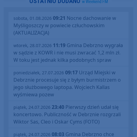
OSTATNIO DODANO
w Weekend FM
09:21
Nocne dachowanie w
sobota, 01.08.2026
Myśligoszczy w powiecie człuchowskim
(AKTUALIZACJA)
11:19
Gmina Debrzno wygrała
wtorek, 28.07.2026
w sądzie z KOWR i nie musi zwracać 1,2 mln zł.
W toku jest jednak kilka podobnych spraw
09:17
Urząd Miejski w
poniedziałek, 27.07.2026
Debrznie procesuje się z byłym burmistrzem o
jego służbowego laptopa. Wojciech Kallas
wyśmiewa pozew
23:40
Pierwszy dzień udał się
piątek, 24.07.2026
koncertowo. Publiczność w Debrznie rozgrzali
Wiktor Sas, Cleo i Oskar Cyms (FOTO)
08:03
Gmina Debrzno chce
piątek, 24.07.2026