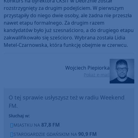
Konkurs na dyrektora CKSiT w Debrznie został
rozstrzygnięty za drugim podejściem. W pierwszym
przystąpiły do niego dwie osoby, ale żadna nie przeszła
nawet etapu formalnego. Za drugim razem
kandydatów było już szesnaścioro, a do drugiego etapu
zakwalifikowało się sześcioro. Wybrana została Lidia
Metel-Czarnowska, która funkcję obejmie w czerwcu.
Wojciech Piepiorka
Pokaż e-mail
O tej sprawie usłyszysz też w radiu Weekend
FM.
Słuchaj w:
87,8 FM
MIASTKU NA
90,9 FM
STAROGARDZIE GDAŃSKIM NA