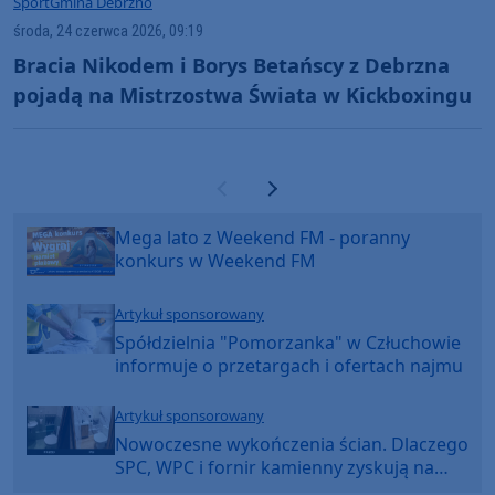
Sport
Gmina Debrzno
środa, 24 czerwca 2026, 09:19
Bracia Nikodem i Borys Betańscy z Debrzna
pojadą na Mistrzostwa Świata w Kickboxingu
Poprzednia strona
Następna strona
Mega lato z Weekend FM - poranny
konkurs w Weekend FM
Artykuł sponsorowany
Spółdzielnia "Pomorzanka" w Człuchowie
informuje o przetargach i ofertach najmu
Artykuł sponsorowany
Nowoczesne wykończenia ścian. Dlaczego
SPC, WPC i fornir kamienny zyskują na
popularności?