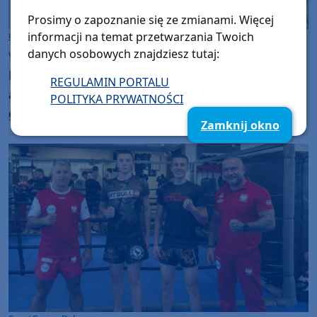
Prosimy o zapoznanie się ze zmianami. Więcej
Gmina Debrzno
informacji na temat przetwarzania Twoich
danych osobowych znajdziesz tutaj:
wtorek, 14 lipca 2026, 08:37
Burmistrz Debrzna Marta Urbańska z
REGULAMIN PORTALU
absolutorium i wotum zaufania. Przy drugim
POLITYKA PRYWATNOŚCI
głosowaniu nie było jednomyślności
Zamknij okno