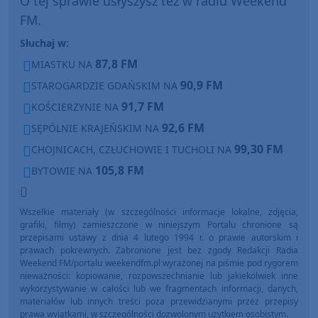
O tej sprawie usłyszysz też w radiu Weekend
FM.
Słuchaj w:
87,8 FM
MIASTKU NA
90,9 FM
STAROGARDZIE GDAŃSKIM NA
91,7 FM
KOŚCIERZYNIE NA
92,6 FM
SĘPÓLNIE KRAJEŃSKIM NA
99,30 FM
CHOJNICACH, CZŁUCHOWIE I TUCHOLI NA
105,8 FM
BYTOWIE NA
Wszelkie materiały (w szczególności informacje lokalne, zdjęcia,
grafiki, filmy) zamieszczone w niniejszym Portalu chronione są
przepisami ustawy z dnia 4 lutego 1994 r. o prawie autorskim i
prawach pokrewnych. Zabronione jest bez zgody Redakcji Radia
Weekend FM/portalu weekendfm.pl wyrażonej na piśmie pod rygorem
nieważności: kopiowanie, rozpowszechnianie lub jakiekolwiek inne
wykorzystywanie w całości lub we fragmentach informacji, danych,
materiałów lub innych treści poza przewidzianymi przez przepisy
prawa wyjątkami, w szczególności dozwolonym użytkiem osobistym.