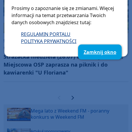
Prosimy o zapoznanie się ze zmianami. Więcej
informacji na temat przetwarzania Twoich
danych osobowych znajdziesz tutaj:
REGULAMIN PORTALU
Gmina Chojnice
POLITYKA PRYWATNOŚCI
sobota, 25 lipca 2026, 09:28
Zamknij okno
Strażacka niedziela (26.07) w Charzykowach.
Miejscowa OSP zaprasza na piknik i do
kawiarenki "U Floriana"
Poprzednia strona
Następna strona
Mega lato z Weekend FM - poranny
konkurs w Weekend FM
Artykuł sponsorowany