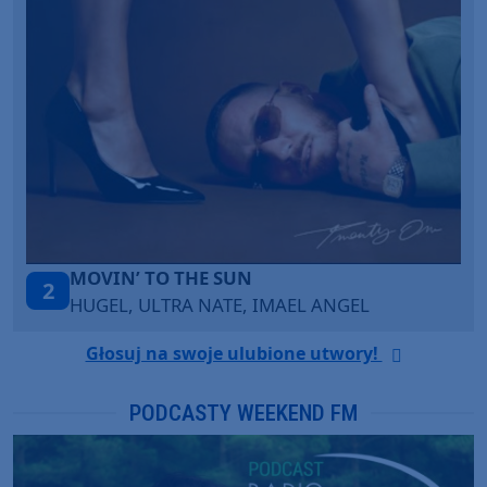
LEGENDARY LOVERS (SAVE ME)
3
KATY PERRY & CHIEF KEEF
Głosuj na swoje ulubione utwory!
PODCASTY WEEKEND FM