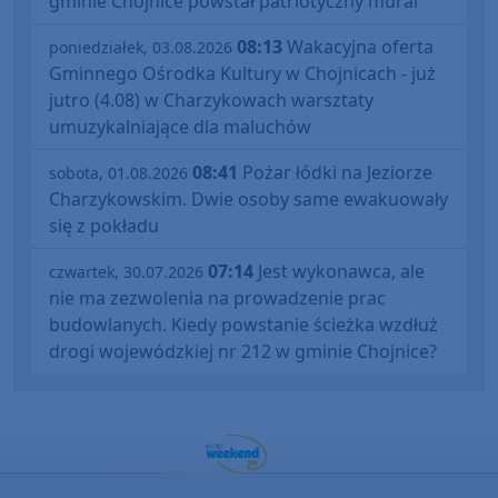
gminie Chojnice powstał patriotyczny mural
08:13
Wakacyjna oferta
poniedziałek, 03.08.2026
Gminnego Ośrodka Kultury w Chojnicach - już
jutro (4.08) w Charzykowach warsztaty
umuzykalniające dla maluchów
08:41
Pożar łódki na Jeziorze
sobota, 01.08.2026
Charzykowskim. Dwie osoby same ewakuowały
się z pokładu
07:14
Jest wykonawca, ale
czwartek, 30.07.2026
nie ma zezwolenia na prowadzenie prac
budowlanych. Kiedy powstanie ścieżka wzdłuż
drogi wojewódzkiej nr 212 w gminie Chojnice?