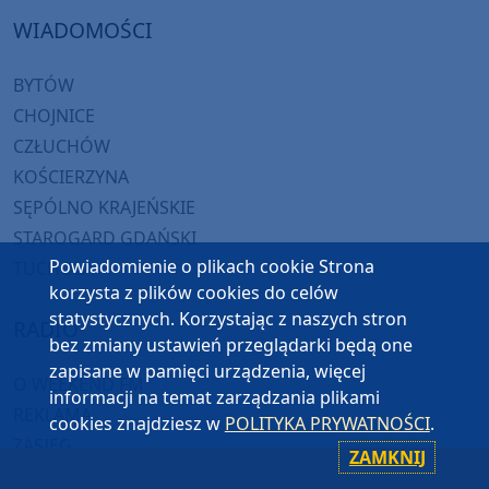
WIADOMOŚCI
BYTÓW
CHOJNICE
CZŁUCHÓW
KOŚCIERZYNA
SĘPÓLNO KRAJEŃSKIE
STAROGARD GDAŃSKI
Powiadomienie o plikach cookie Strona
TUCHOLA
korzysta z plików cookies do celów
statystycznych. Korzystając z naszych stron
RADIO
bez zmiany ustawień przeglądarki będą one
zapisane w pamięci urządzenia, więcej
O WEEKEND FM
informacji na temat zarządzania plikami
REKLAMA
cookies znajdziesz w
POLITYKA PRYWATNOŚCI
.
ZASIĘG
ZAMKNIJ
JAK SŁUCHAĆ?