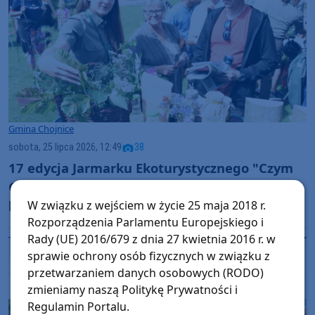
Gmina Chojnice
sobota, 25 lipca 2026, 12:49
38
17 edycja Jarmarku Ekoturystycznego "Czym
Chata Bogata". Na imprezie w Charzykowach
było sporo atrakcji przyrodniczych (FOTO)
W związku z wejściem w życie 25 maja 2018 r.
Rozporządzenia Parlamentu Europejskiego i
Rady (UE) 2016/679 z dnia 27 kwietnia 2016 r. w
sprawie ochrony osób fizycznych w związku z
przetwarzaniem danych osobowych (RODO)
zmieniamy naszą Politykę Prywatności i
Regulamin Portalu.