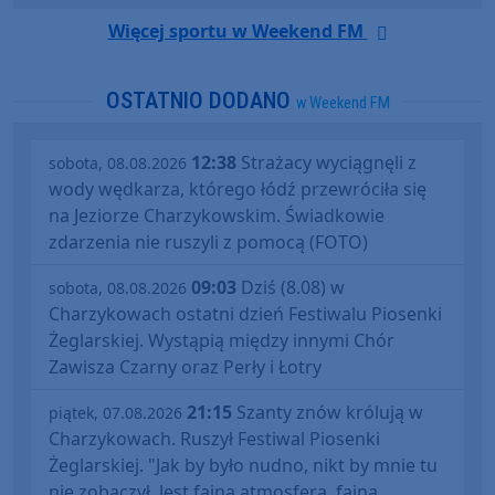
Więcej sportu w Weekend FM
OSTATNIO DODANO
w Weekend FM
12:38
Strażacy wyciągnęli z
sobota, 08.08.2026
wody wędkarza, którego łódź przewróciła się
na Jeziorze Charzykowskim. Świadkowie
zdarzenia nie ruszyli z pomocą (FOTO)
09:03
Dziś (8.08) w
sobota, 08.08.2026
Charzykowach ostatni dzień Festiwalu Piosenki
Żeglarskiej. Wystąpią między innymi Chór
Zawisza Czarny oraz Perły i Łotry
21:15
Szanty znów królują w
piątek, 07.08.2026
Charzykowach. Ruszył Festiwal Piosenki
Żeglarskiej. "Jak by było nudno, nikt by mnie tu
nie zobaczył. Jest fajna atmosfera, fajna