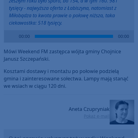
zeszłym roku było sporo, bo 154, a w tym 160. 981
tysięcy - najwyższa oferta z Łabiszyna, natomiast z
Miłobądza to kwota prawie o połowę niższa, taka
ciekawostka: 518 tysięcy.
Audio
00:00
00:00
Player
Mówi Weekend FM zastępca wójta gminy Chojnice
Janusz Szczepański.
Kosztami dostawy i montażu po połowie podzielą
gmina i zainteresowane sołectwa. Lampy mają stanąć
we wsiach w ciągu 120 dni.
Aneta Czupryniak
Pokaż e-mail