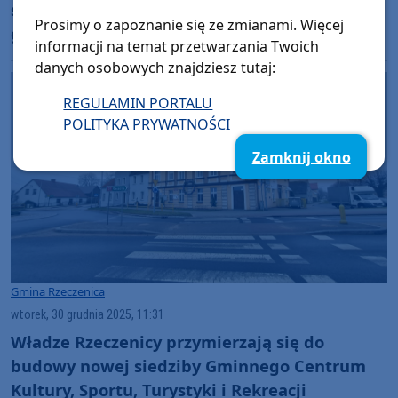
spódnica. Jest projekt stroju regionalnego dla
Prosimy o zapoznanie się ze zmianami. Więcej
gminy Rzeczenica
informacji na temat przetwarzania Twoich
danych osobowych znajdziesz tutaj:
REGULAMIN PORTALU
POLITYKA PRYWATNOŚCI
Zamknij okno
Gmina Rzeczenica
wtorek, 30 grudnia 2025, 11:31
Władze Rzeczenicy przymierzają się do
budowy nowej siedziby Gminnego Centrum
Kultury, Sportu, Turystyki i Rekreacji