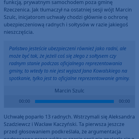
funkcją, prywatnym samochodem poza gminę
Rzeczenica. Jak tłumaczył na ostatniej sesji wójt Marcin
Szulc, inicjatorom uchwały chodzi głównie o ochronę
ubezpieczeniową radnych i sołtysów w razie jakiegoś
nieszczęścia.
Państwo jesteście ubezpieczeni również jako radni, ale
może być tak, że jeżeli coś się złego z sołtysem czy
radnym stanie podczas oficjalnego reprezentowania
gminy, to wtedy to nie jest wyjazd Jana Kowalskiego na
spotkanie, tylko jest to oficjalne reprezentowanie gminy.
Marcin Szulc
Audio
00:00
00:00
Player
Uchwałę poparło 13 radnych. Wstrzymali się Aleksandra
Szadziewcz i Wacław Kaczyński. Ta pierwsza jeszcze
przed głosowaniem podkreślała, że argumentacja
podnoszona przez wójta w czasie sesji nie znalazła się z