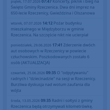
07:47
Koncerty, piknik i bieg na
piątek, 17.07.2026
Święto Gminy Rzeczenica. Dwa dni imprez na
650-lecie Rzeczenicy, Gwieździna i Olszanowa
14:12
Pożar budynku
wtorek, 07.07.2026
mieszkalnego w Międzyborzu w gminie
Rzeczenica. Na szczęście nikt nie ucierpiał
17:41
Zderzenie dwóch
poniedziałek, 29.06.2026
aut osobowych w Rzeczenicy w powiecie
człuchowskim. Poszkodowanych zostało 6
osób (AKTUALIZACJA)
09:35
O "odpytywaniu"
czwartek, 25.06.2026
radnych i "dziecinadzie" na sesji w Rzeczenicy.
Burzliwa dyskusja nad wotum zaufania dla
wójta
09:35
Radni i sołtysi z gminy
środa, 13.05.2026
Rzeczenica będą otrzymywali kilometrówkę.