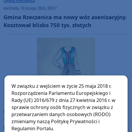
Gmina Rzeczenica
niedziela, 15 lutego 2026, 08:07
Gmina Rzeczenica ma nowy wóz asenizacyjny.
Kosztował blisko 750 tys. złotych
W związku z wejściem w życie 25 maja 2018 r.
Rozporządzenia Parlamentu Europejskiego i
Rady (UE) 2016/679 z dnia 27 kwietnia 2016 r. w
sprawie ochrony osób fizycznych w związku z
Gmina Rzeczenica
przetwarzaniem danych osobowych (RODO)
sobota, 7 lutego 2026, 08:29
zmieniamy naszą Politykę Prywatności i
Biała bluzka, zielona kamizelka i kwiecista
Regulamin Portalu.