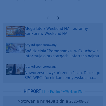
Poprzednia strona
Następna strona
Mega lato z Weekend FM - poranny
konkurs w Weekend FM
Artykuł sponsorowany
Spółdzielnia "Pomorzanka" w Człuchowie
informuje o przetargach i ofertach najmu
Artykuł sponsorowany
Nowoczesne wykończenia ścian. Dlaczego
SPC, WPC i fornir kamienny zyskują na
popularności?
HITPORT
Lista Przebojów Weekend FM
Notowanie nr
4438
z dnia
2026-08-07