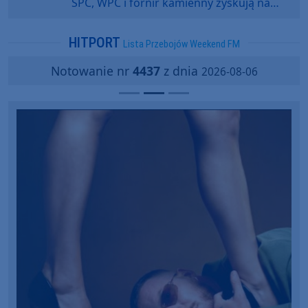
SPC, WPC i fornir kamienny zyskują na
popularności?
HITPORT
Lista Przebojów Weekend FM
Notowanie nr
4437
z dnia
2026-08-06