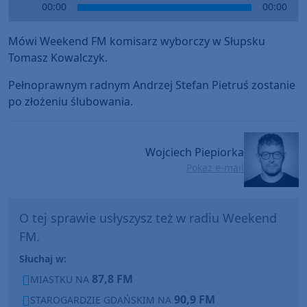
Audio
00:00
00:00
Player
Mówi Weekend FM komisarz wyborczy w Słupsku
Tomasz Kowalczyk.
Pełnoprawnym radnym Andrzej Stefan Pietruś zostanie
po złożeniu ślubowania.
Wojciech Piepiorka
Pokaż e-mail
O tej sprawie usłyszysz też w radiu Weekend
FM.
Słuchaj w:
87,8 FM
MIASTKU NA
90,9 FM
STAROGARDZIE GDAŃSKIM NA