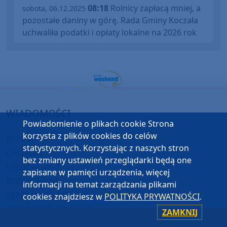
08:18
Rolnicy zapłacą mniej, a
sobota, 06.12.2025
pozostałe daniny w górę. Rada Gminy Koczała
uchwaliła podatki i opłaty lokalne na 2026 rok
WIADOMOŚCI
Powiadomienie o plikach cookie Strona
korzysta z plików cookies do celów
BYTÓW
statystycznych. Korzystając z naszych stron
CHOJNICE
bez zmiany ustawień przeglądarki będą one
CZŁUCHÓW
zapisane w pamięci urządzenia, więcej
KOŚCIERZYNA
informacji na temat zarządzania plikami
SĘPÓLNO KRAJEŃSKIE
cookies znajdziesz w
POLITYKA PRYWATNOŚCI
.
STAROGARD GDAŃSKI
ZAMKNIJ
TUCHOLA