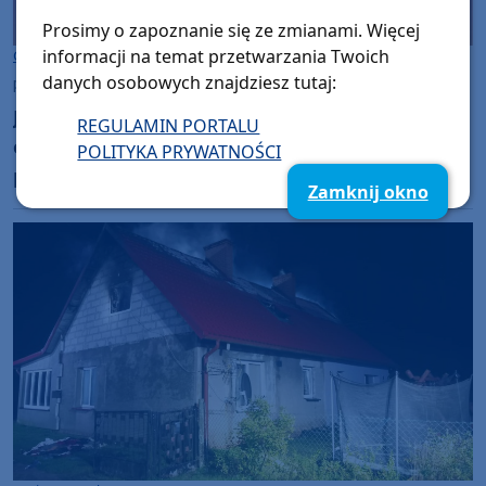
Prosimy o zapoznanie się ze zmianami. Więcej
informacji na temat przetwarzania Twoich
Gmina Koczała
danych osobowych znajdziesz tutaj:
piątek, 26 września 2025, 11:19
Jutro (27.09) w Wilkowie, w gminie Koczała,
REGULAMIN PORTALU
odbędzie się festyn charytatywny na rzecz
POLITYKA PRYWATNOŚCI
pogorzelców
Zamknij okno