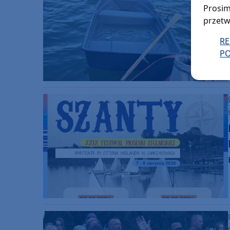
Prosim
przetw
R
PO