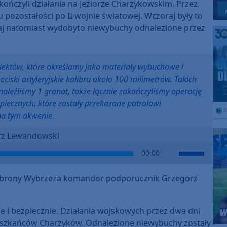
ończyli działania na Jeziorze Charzykowskim. Przez
pozostałości po II wojnie światowej. Wczoraj były to
iaj natomiast wydobyto niewybuchy odnalezione przez
iektów, które określamy jako materiały wybuchowe i
ciski artyleryjskie kalibru około 100 milimetrów. Takich
aleźliśmy 1 granat, także łącznie zakończyliśmy operację
iecznych, które zostały przekazane patrolowi
na tym akwenie.
rz Lewandowski
Use
00:00
Up/Down
Arrow
 Obrony Wybrzeża komandor podporucznik Grzegorz
keys
to
increase
ie i bezpiecznie. Działania wojskowych przez dwa dni
or
mieszkańców Charzyków. Odnalezione niewybuchy zostały