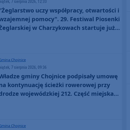
piątek, 7 sierpnia 2026, 12:33
"Żeglarstwo uczy współpracy, otwartości i
wzajemnej pomocy". 29. Festiwal Piosenki
Żeglarskiej w Charzykowach startuje już
dziś. Szanty, gwiazdy i wyjątkowa
atmosfera (ROZMOWA)
Gmina Chojnice
piątek, 7 sierpnia 2026, 09:36
Władze gminy Chojnice podpisały umowę
na kontynuację ścieżki rowerowej przy
drodze wojewódzkiej 212. Część miejska
już powstaje
Gmina Chojnice