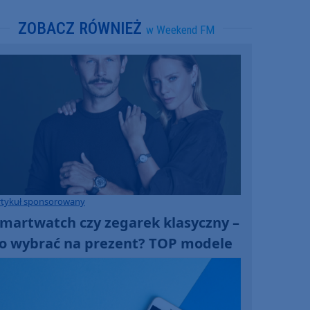
ZOBACZ RÓWNIEŻ
w Weekend FM
rtykuł sponsorowany
martwatch czy zegarek klasyczny –
o wybrać na prezent? TOP modele