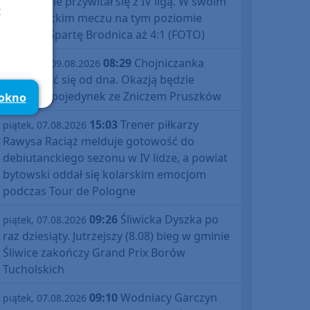
znakomicie przywitał się z IV ligą. W swoim
t
debiutanckim meczu na tym poziomie
pokonał Spartę Brodnica aż 4:1 (FOTO)
08:29
Chojniczanka
niedziela, 09.08.2026
chce odbić się od dna. Okazją będzie
domowy pojedynek ze Zniczem Pruszków
 okno
15:03
Trener piłkarzy
piątek, 07.08.2026
Rawysa Raciąż melduje gotowość do
debiutanckiego sezonu w IV lidze, a powiat
bytowski oddał się kolarskim emocjom
podczas Tour de Pologne
09:26
Śliwicka Dyszka po
piątek, 07.08.2026
raz dziesiąty. Jutrzejszy (8.08) bieg w gminie
Śliwice zakończy Grand Prix Borów
Tucholskich
09:10
Wodniacy Garczyn
piątek, 07.08.2026