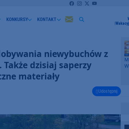
KONKURSY
KONTAKT
Wakacyj
ydobywania niewybuchów z
Me
 Także dzisiaj saperzy
W
F
czne materiały
p
k
W
Udostępnij
F