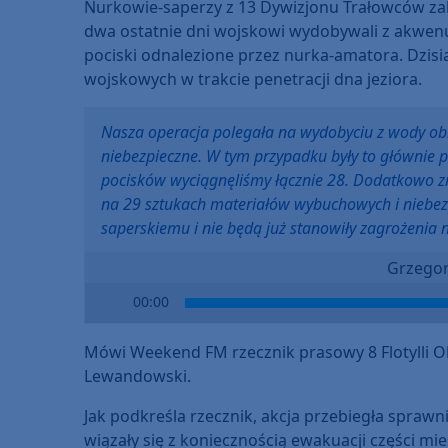
Nurkowie-saperzy z 13 Dywizjonu Trałowców zak
dwa ostatnie dni wojskowi wydobywali z akwenu 
pociski odnalezione przez nurka-amatora. Dzis
wojskowych w trakcie penetracji dna jeziora.
Nasza operacja polegała na wydobyciu z wody ob
niebezpieczne. W tym przypadku były to głównie po
pocisków wyciągnęliśmy łącznie 28. Dodatkowo zn
na 29 sztukach materiałów wybuchowych i niebezp
saperskiemu i nie będą już stanowiły zagrożenia 
Grzego
Audio
00:00
Player
Mówi Weekend FM rzecznik prasowy 8 Flotylli
Lewandowski.
Jak podkreśla rzecznik, akcja przebiegła sprawn
wiązały się z koniecznością ewakuacji części 