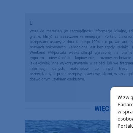
Wszelkie materiały (w szczególności informacje lokalne, zdj
grafiki, filmy) zamieszczone w niniejszym Portalu chronio
przepisami ustawy z dnia 4 lutego 1994 r. o prawie autors
prawach pokrewnych. Zabronione jest bez zgody Redakcji 
Weekend FM/portalu weekendfm.pl wyrażonej na piśmi
rygorem nieważności: kopiowanie, rozpowszechniani
jakiekolwiek inne wykorzystywanie w całości lub we fragme
informacji, danych, materiałów lub innych treści 
przewidzianymi przez przepisy prawa wyjątkami, w szczegól
dozwolonym użytkiem osobistym.
W zwią
Parlam
WIĘCEJ WIA
w spra
osobow
Portal