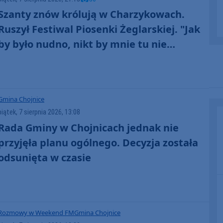
Szanty znów królują w Charzykowach.
Ruszył Festiwal Piosenki Żeglarskiej. "Jak
by było nudno, nikt by mnie tu nie
zobaczył. Jest fajna atmosfera, fajna
zabawa" (FOTO)
Gmina Chojnice
piątek, 7 sierpnia 2026, 13:08
Rada Gminy w Chojnicach jednak nie
przyjęła planu ogólnego. Decyzja została
odsunięta w czasie
Rozmowy w Weekend FM
Gmina Chojnice