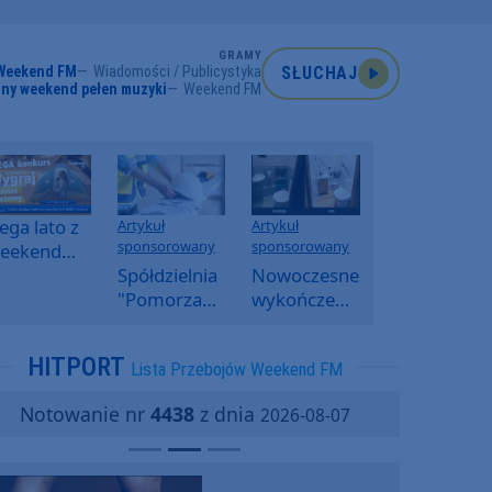
GRAMY
Weekend FM
Wiadomości / Publicystyka
SŁUCHAJ
ny weekend pełen muzyki
Weekend FM
ga lato z
Artykuł
Artykuł
sponsorowany
sponsorowany
eekend
M -
Spółdzielnia
Nowoczesne
oranny
"Pomorzanka"
wykończenia
onkurs w
w
ścian.
eekend
Człuchowie
Dlaczego
HITPORT
Lista Przebojów Weekend FM
M
informuje o
SPC, WPC i
przetargach
fornir
Notowanie nr
4438
z dnia
2026-08-07
i ofertach
kamienny
najmu
zyskują na
popularności?