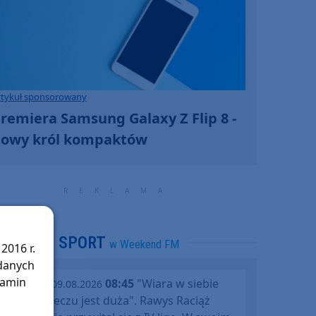
rtykuł sponsorowany
remiera Samsung Galaxy Z Flip 8 -
owy król kompaktów
SPORT
w Weekend FM
2016 r.
 danych
lamin
08:45
"Wiara w siebie
niedziela, 09.08.2026
po tym meczu jest duża". Rawys Raciąż