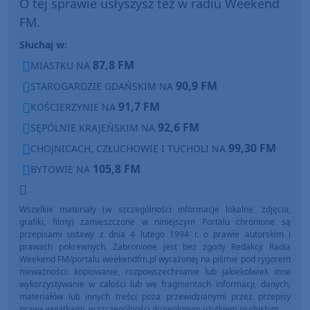
O tej sprawie usłyszysz też w radiu Weekend
FM.
Słuchaj w:
87,8 FM
MIASTKU NA
90,9 FM
STAROGARDZIE GDAŃSKIM NA
91,7 FM
KOŚCIERZYNIE NA
92,6 FM
SĘPÓLNIE KRAJEŃSKIM NA
99,30 FM
CHOJNICACH, CZŁUCHOWIE I TUCHOLI NA
105,8 FM
BYTOWIE NA
Wszelkie materiały (w szczególności informacje lokalne, zdjęcia,
grafiki, filmy) zamieszczone w niniejszym Portalu chronione są
przepisami ustawy z dnia 4 lutego 1994 r. o prawie autorskim i
prawach pokrewnych. Zabronione jest bez zgody Redakcji Radia
Weekend FM/portalu weekendfm.pl wyrażonej na piśmie pod rygorem
nieważności: kopiowanie, rozpowszechnianie lub jakiekolwiek inne
wykorzystywanie w całości lub we fragmentach informacji, danych,
materiałów lub innych treści poza przewidzianymi przez przepisy
prawa wyjątkami, w szczególności dozwolonym użytkiem osobistym.