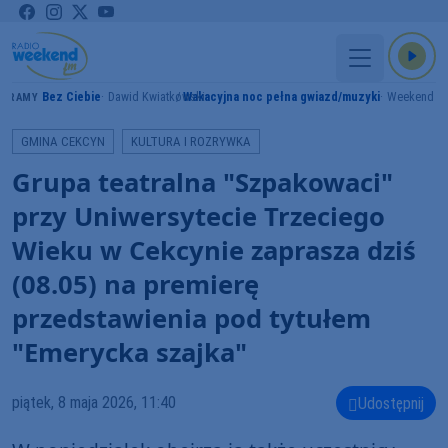
Bez Ciebie
Dawid Kwiatkowski
Wakacyjna noc pełna gwiazd/muzyki
Weekend F
GRAMY
GMINA CEKCYN
KULTURA I ROZRYWKA
Grupa teatralna "Szpakowaci"
przy Uniwersytecie Trzeciego
Wieku w Cekcynie zaprasza dziś
(08.05) na premierę
przedstawienia pod tytułem
"Emerycka szajka"
piątek, 8 maja 2026, 11:40
Udostępnij