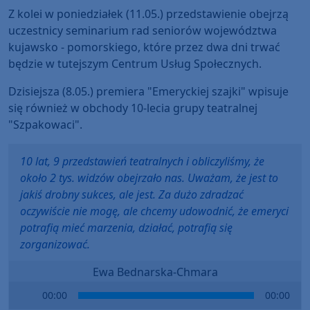
Z kolei w poniedziałek (11.05.) przedstawienie obejrzą
uczestnicy seminarium rad seniorów województwa
kujawsko - pomorskiego, które przez dwa dni trwać
będzie w tutejszym Centrum Usług Społecznych.
Dzisiejsza (8.05.) premiera "Emeryckiej szajki" wpisuje
się również w obchody 10-lecia grupy teatralnej
"Szpakowaci".
10 lat, 9 przedstawień teatralnych i obliczyliśmy, że
około 2 tys. widzów obejrzało nas. Uważam, że jest to
jakiś drobny sukces, ale jest. Za dużo zdradzać
oczywiście nie mogę, ale chcemy udowodnić, że emeryci
potrafią mieć marzenia, działać, potrafią się
zorganizować.
Ewa Bednarska-Chmara
Audio
00:00
00:00
Player