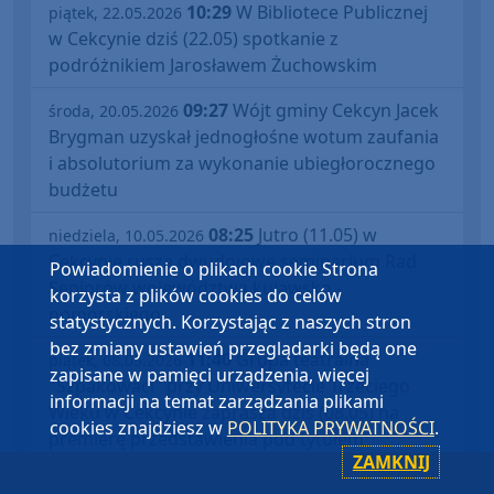
10:29
W Bibliotece Publicznej
piątek, 22.05.2026
w Cekcynie dziś (22.05) spotkanie z
podróżnikiem Jarosławem Żuchowskim
09:27
Wójt gminy Cekcyn Jacek
środa, 20.05.2026
Brygman uzyskał jednogłośne wotum zaufania
i absolutorium za wykonanie ubiegłorocznego
budżetu
08:25
Jutro (11.05) w
niedziela, 10.05.2026
Cekcynie rusza dwudniowe seminarium Rad
Powiadomienie o plikach cookie Strona
Seniorów województwa kujawsko -
korzysta z plików cookies do celów
pomorskiego
statystycznych. Korzystając z naszych stron
bez zmiany ustawień przeglądarki będą one
11:40
Grupa teatralna
piątek, 08.05.2026
zapisane w pamięci urządzenia, więcej
"Szpakowaci" przy Uniwersytecie Trzeciego
informacji na temat zarządzania plikami
Wieku w Cekcynie zaprasza dziś (08.05) na
cookies znajdziesz w
POLITYKA PRYWATNOŚCI
.
premierę przedstawienia pod tytułem
ZAMKNIJ
"Emerycka szajka"