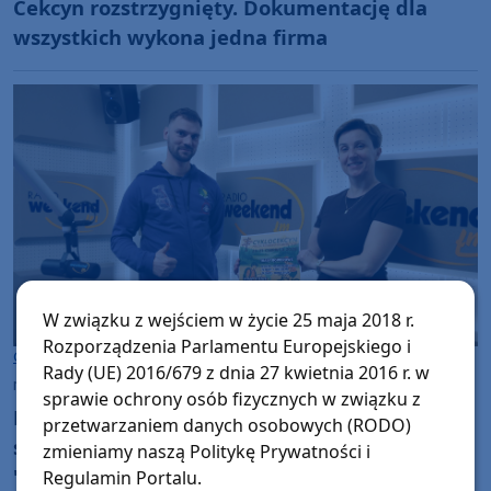
Cekcyn rozstrzygnięty. Dokumentację dla
wszystkich wykona jedna firma
W związku z wejściem w życie 25 maja 2018 r.
Rozporządzenia Parlamentu Europejskiego i
Gmina Cekcyn
Rady (UE) 2016/679 z dnia 27 kwietnia 2016 r. w
niedziela, 15 marca 2026, 08:47
sprawie ochrony osób fizycznych w związku z
Pieszo i rowerem na orientację - chętni mogą
przetwarzaniem danych osobowych (RODO)
się już zapisywać na tegoroczny
zmieniamy naszą Politykę Prywatności i
"Cyklocekcyn"
Regulamin Portalu.