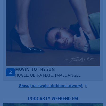
ITEPE ITEDE
3
SANAH
Głosuj na swoje ulubione utwory!
PODCASTY WEEKEND FM