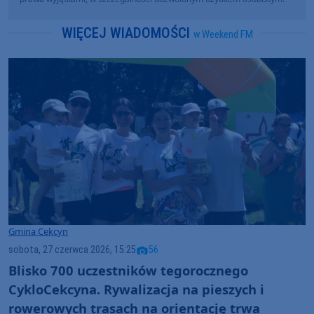
WIĘCEJ WIADOMOŚCI
w Weekend FM
Gmina Cekcyn
sobota, 27 czerwca 2026, 15:25
56
Blisko 700 uczestników tegorocznego
CykloCekcyna. Rywalizacja na pieszych i
rowerowych trasach na orientację trwa