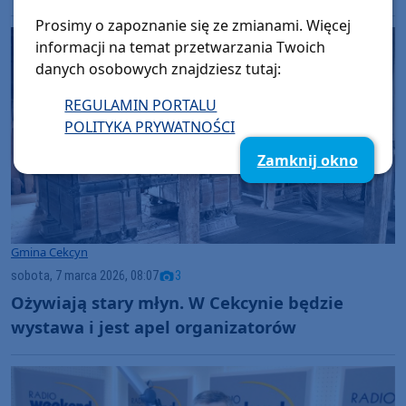
Prosimy o zapoznanie się ze zmianami. Więcej
informacji na temat przetwarzania Twoich
danych osobowych znajdziesz tutaj:
REGULAMIN PORTALU
POLITYKA PRYWATNOŚCI
Zamknij okno
Gmina Cekcyn
sobota, 7 marca 2026, 08:07
3
Ożywiają stary młyn. W Cekcynie będzie
wystawa i jest apel organizatorów