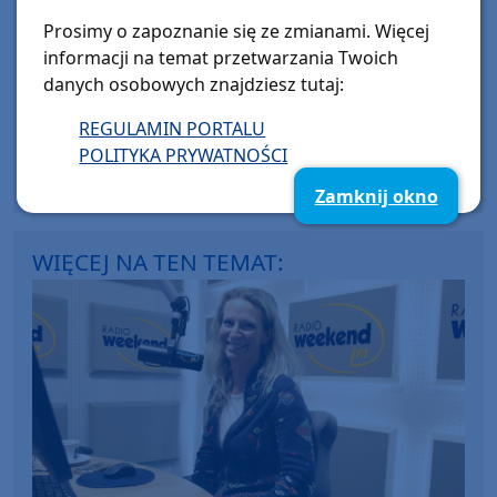
Prosimy o zapoznanie się ze zmianami. Więcej
informacji na temat przetwarzania Twoich
Chojnice
danych osobowych znajdziesz tutaj:
czwartek, 5 marca 2026, 13:50
REGULAMIN PORTALU
Twoje Zdrowie, odcinek 65. Dbamy o
POLITYKA PRYWATNOŚCI
słuch, nie tylko od święta
Zamknij okno
WIĘCEJ NA TEN TEMAT: