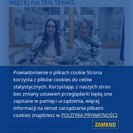
WIĘCEJ NA TEN TEMAT:
Powiadomienie o plikach cookie Strona
Chojnice
korzysta z plików cookies do celów
czwartek, 9 października 2025, 10:41
statystycznych. Korzystając z naszych stron
Twoje zdrowie, odcinek 48. O znaczeniu
bez zmiany ustawień przeglądarki będą one
zdrowia psychicznego
zapisane w pamięci urządzenia, więcej
informacji na temat zarządzania plikami
cookies znajdziesz w
POLITYKA PRYWATNOŚCI
.
ZAMKNIJ
WIĘCEJ NA TEN TEMAT: