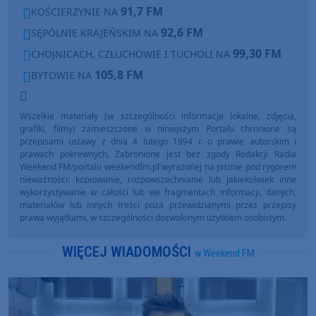
91,7 FM
KOŚCIERZYNIE NA
92,6 FM
SĘPÓLNIE KRAJEŃSKIM NA
99,30 FM
CHOJNICACH, CZŁUCHOWIE I TUCHOLI NA
105,8 FM
BYTOWIE NA
Wszelkie materiały (w szczególności informacje lokalne, zdjęcia,
grafiki, filmy) zamieszczone w niniejszym Portalu chronione są
przepisami ustawy z dnia 4 lutego 1994 r. o prawie autorskim i
prawach pokrewnych. Zabronione jest bez zgody Redakcji Radia
Weekend FM/portalu weekendfm.pl wyrażonej na piśmie pod rygorem
nieważności: kopiowanie, rozpowszechnianie lub jakiekolwiek inne
wykorzystywanie w całości lub we fragmentach informacji, danych,
materiałów lub innych treści poza przewidzianymi przez przepisy
prawa wyjątkami, w szczególności dozwolonym użytkiem osobistym.
WIĘCEJ WIADOMOŚCI
w Weekend FM