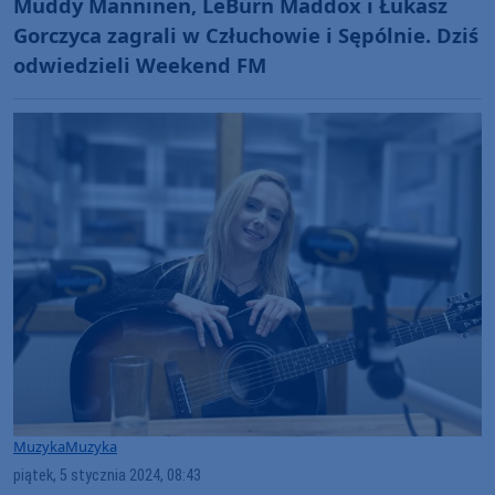
Muddy Manninen, LeBurn Maddox i Łukasz
Gorczyca zagrali w Człuchowie i Sępólnie. Dziś
odwiedzieli Weekend FM
Muzyka
Muzyka
piątek, 5 stycznia 2024, 08:43