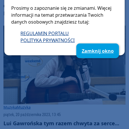
dniu premiery nowej płyty "Relacje". Siostry z
Prosimy o zapoznanie się ze zmianami. Więcej
Leśna zagrały "na żywo"
informacji na temat przetwarzania Twoich
danych osobowych znajdziesz tutaj:
REGULAMIN PORTALU
POLITYKA PRYWATNOŚCI
Zamknij okno
Muzyka
Muzyka
piątek, 20 października 2023, 13:45
Lui Gawrońska tym razem chwyta za serce...