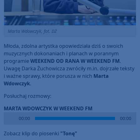
Marta Wdowczyk, fot. DŻ
Młoda, zdolna artystka opowiedziała dziś o swoich
muzycznych dokonaniach i planach w porannym
programie
WEEKEND OD RANA W WEEKEND FM
.
Uwagę Darka Żuchowicza zwróciły m.in. dojrzałe teksty
i ważne sprawy, które porusza w nich
Marta
Wdowczyk
.
Posłuchaj rozmowy:
MARTA WDOWCZYK W WEEKEND FM
Audio
00:00
00:00
Player
Zobacz klip do piosenki
"Tonę"