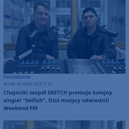
Muzyka
Muzyka
wtorek, 20 lutego 2024, 11:51
Chojnicki zespół SKETCH promuje kolejny
singiel "Selfish". Dziś muzycy odwiedzili
Weekend FM