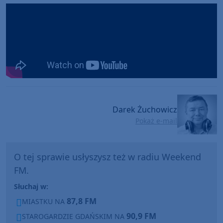
Darek Żuchowicz
Pokaż e-mail
O tej sprawie usłyszysz też w radiu Weekend
FM.
Słuchaj w:
87,8 FM
MIASTKU NA
90,9 FM
STAROGARDZIE GDAŃSKIM NA