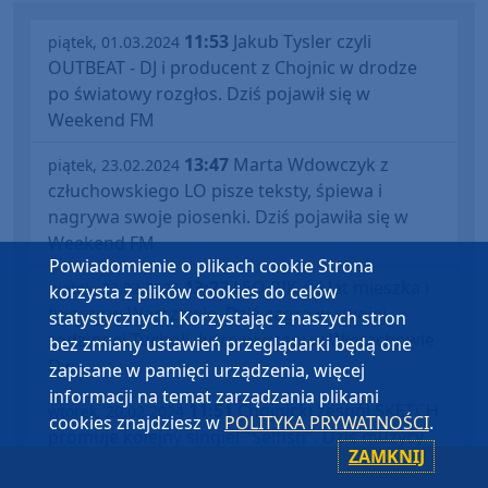
11:53
Jakub Tysler czyli
piątek, 01.03.2024
OUTBEAT - DJ i producent z Chojnic w drodze
po światowy rozgłos. Dziś pojawił się w
Weekend FM
13:47
Marta Wdowczyk z
piątek, 23.02.2024
człuchowskiego LO pisze teksty, śpiewa i
nagrywa swoje piosenki. Dziś pojawiła się w
Weekend FM
Powiadomienie o plikach cookie Strona
13:22
LEO PIK od lat mieszka i
piątek, 23.02.2024
korzysta z plików cookies do celów
tworzy w Warszawie. Dziś zagra w swojej
statystycznych. Korzystając z naszych stron
rodzinnej Tucholi. Jutro wystąpi w Wierzchowie
bez zmiany ustawień przeglądarki będą one
Dw.
zapisane w pamięci urządzenia, więcej
informacji na temat zarządzania plikami
11:51
Chojnicki zespół SKETCH
wtorek, 20.02.2024
cookies znajdziesz w
POLITYKA PRYWATNOŚCI
.
promuje kolejny singiel "Selfish". Dziś muzycy
ZAMKNIJ
odwiedzili Weekend FM