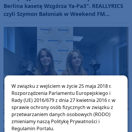
Berlina kasetę Wzgórza Ya-Pa3". REALLYRICS
czyli Szymon Bałoniak w Weekend FM
prezentuje swój szczery rap
W związku z wejściem w życie 25 maja 2018 r.
Rozporządzenia Parlamentu Europejskiego i
Rady (UE) 2016/679 z dnia 27 kwietnia 2016 r. w
sprawie ochrony osób fizycznych w związku z
Muzyka
Muzyka
przetwarzaniem danych osobowych (RODO)
zmieniamy naszą Politykę Prywatności i
piątek, 27 października 2023, 15:42
Regulamin Portalu.
PIERWIASTEK Z TRZECH w Weekend FM w