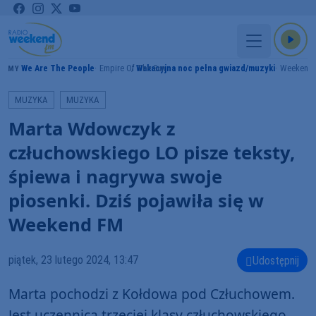
We Are The People
Empire Of The Sun
Wakacyjna noc pełna gwiazd/muzyki
Weekend
RAMY
MUZYKA
MUZYKA
Marta Wdowczyk z
człuchowskiego LO pisze teksty,
śpiewa i nagrywa swoje
piosenki. Dziś pojawiła się w
Weekend FM
piątek, 23 lutego 2024, 13:47
Udostępnij
Marta pochodzi z Kołdowa pod Człuchowem.
Jest uczennicą trzeciej klasy człuchowskiego