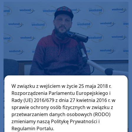
Muzyka
Muzyka
W związku z wejściem w życie 25 maja 2018 r.
piątek, 3 listopada 2023, 15:02
Rozporządzenia Parlamentu Europejskiego i
Znany z projektu ROOMX Sebastian Sikorski z
Rady (UE) 2016/679 z dnia 27 kwietnia 2016 r. w
Chojnic sięga tym razem po DŻEM. Posłuchaj,
sprawie ochrony osób fizycznych w związku z
przetwarzaniem danych osobowych (RODO)
zobacz klip
zmieniamy naszą Politykę Prywatności i
Regulamin Portalu.