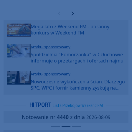
Poprzednia strona
Następna strona
Mega lato z Weekend FM - poranny
konkurs w Weekend FM
Artykuł sponsorowany
Spółdzielnia "Pomorzanka" w Człuchowie
informuje o przetargach i ofertach najmu
Artykuł sponsorowany
Nowoczesne wykończenia ścian. Dlaczego
SPC, WPC i fornir kamienny zyskują na
popularności?
HITPORT
Lista Przebojów Weekend FM
Notowanie nr
4440
z dnia
2026-08-09