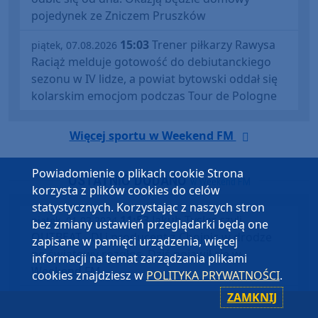
pojedynek ze Zniczem Pruszków
15:03
Trener piłkarzy Rawysa
piątek, 07.08.2026
Raciąż melduje gotowość do debiutanckiego
sezonu w IV lidze, a powiat bytowski oddał się
kolarskim emocjom podczas Tour de Pologne
Więcej sportu w Weekend FM
Powiadomienie o plikach cookie Strona
OSTATNIO DODANO
w Weekend FM
korzysta z plików cookies do celów
statystycznych. Korzystając z naszych stron
11:53
Jakub Tysler czyli
piątek, 01.03.2024
bez zmiany ustawień przeglądarki będą one
OUTBEAT - DJ i producent z Chojnic w drodze
zapisane w pamięci urządzenia, więcej
po światowy rozgłos. Dziś pojawił się w
informacji na temat zarządzania plikami
Weekend FM
cookies znajdziesz w
POLITYKA PRYWATNOŚCI
.
ZAMKNIJ
13:47
Marta Wdowczyk z
piątek, 23.02.2024
człuchowskiego LO pisze teksty, śpiewa i