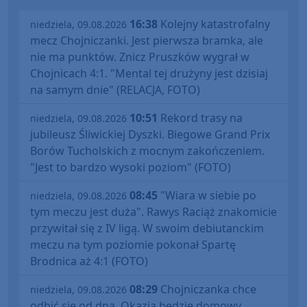
16:38
Kolejny katastrofalny
niedziela, 09.08.2026
mecz Chojniczanki. Jest pierwsza bramka, ale
nie ma punktów. Znicz Pruszków wygrał w
Chojnicach 4:1. "Mental tej drużyny jest dzisiaj
na samym dnie" (RELACJA, FOTO)
10:51
Rekord trasy na
niedziela, 09.08.2026
jubileusz Śliwickiej Dyszki. Biegowe Grand Prix
Borów Tucholskich z mocnym zakończeniem.
"Jest to bardzo wysoki poziom" (FOTO)
08:45
"Wiara w siebie po
niedziela, 09.08.2026
tym meczu jest duża". Rawys Raciąż znakomicie
przywitał się z IV ligą. W swoim debiutanckim
meczu na tym poziomie pokonał Spartę
Brodnica aż 4:1 (FOTO)
08:29
Chojniczanka chce
niedziela, 09.08.2026
odbić się od dna. Okazją będzie domowy