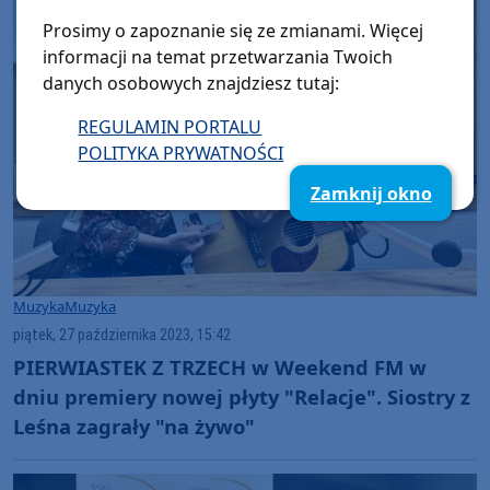
Prosimy o zapoznanie się ze zmianami. Więcej
informacji na temat przetwarzania Twoich
danych osobowych znajdziesz tutaj:
REGULAMIN PORTALU
POLITYKA PRYWATNOŚCI
Zamknij okno
Muzyka
Muzyka
piątek, 27 października 2023, 15:42
PIERWIASTEK Z TRZECH w Weekend FM w
dniu premiery nowej płyty "Relacje". Siostry z
Leśna zagrały "na żywo"