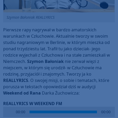
Szymon Bałoniak REALLYRICS
Pierwsze rapy nagrywał w bardzo amatorskich
warunkach w Człuchowie. Aktualnie tworzy w swoim
studiu nagraniowym w Berlinie, w którym mieszka od
ponad trzydziestu lat. Trafił tu jako dzieciak- jego
rodzice wyjechali z Człuchowa i na stałe zamieszkali w
Niemczech.
Szymon Bałoniak
nie zerwał więzi z
miejscem, w którym się urodził- w Człuchowie ma
rodzinę, przyjaciół i znajomych. Tworzy ja ko
REALLYRICS
. O swojej misji, o sobie i tematach, które
porusza w tekstach opowiedział dziś w audycji
Weekend od Rana
Darka Żuchowicza:
REALLYRICS W WEEKEND FM
Audio
00:00
00:00
Player