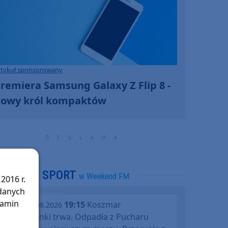
rtykuł sponsorowany
remiera Samsung Galaxy Z Flip 8 -
owy król kompaktów
SPORT
w Weekend FM
2016 r.
 danych
lamin
19:15
Koszmar
środa, 05.08.2026
Chojniczanki trwa. Odpadła z Pucharu