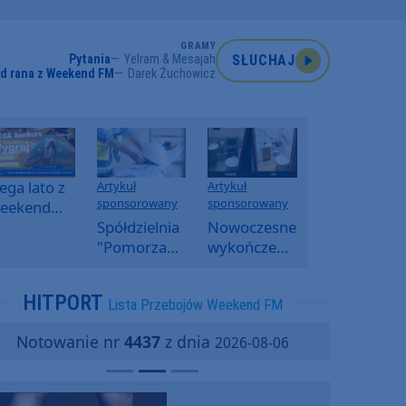
GRAMY
Pytania
Yelram & Mesajah
SŁUCHAJ
od rana z Weekend FM
Darek Żuchowicz
ga lato z
Artykuł
Artykuł
sponsorowany
sponsorowany
eekend
M -
Spółdzielnia
Nowoczesne
oranny
"Pomorzanka"
wykończenia
onkurs w
w
ścian.
eekend
Człuchowie
Dlaczego
HITPORT
Lista Przebojów Weekend FM
M
informuje o
SPC, WPC i
przetargach
fornir
Notowanie nr
4437
z dnia
2026-08-06
i ofertach
kamienny
najmu
zyskują na
popularności?