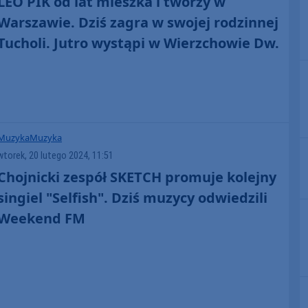
LEO PIK od lat mieszka i tworzy w
Warszawie. Dziś zagra w swojej rodzinnej
Tucholi. Jutro wystąpi w Wierzchowie Dw.
Muzyka
Muzyka
wtorek, 20 lutego 2024, 11:51
Chojnicki zespół SKETCH promuje kolejny
singiel "Selfish". Dziś muzycy odwiedzili
Weekend FM