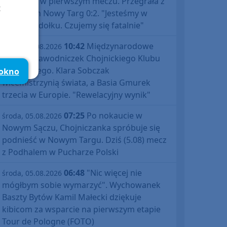
Polski już w pierwszym meczu. Przegrała z
t
Podhalem Nowy Targ 0:2. "Jesteśmy w
totalnym dołku. Czujemy się fatalnie"
10:42
Międzynarodowe
środa, 05.08.2026
sukcesy zawodniczek Chojnickiego Klubu
Żeglarskiego. Klara Sobczak
 okno
wicemistrzynią świata, a Basia Gmurek
trzecia w Europie. "Rewelacyjny wynik"
07:25
Po nokaucie w
środa, 05.08.2026
Nowym Sączu, Chojniczanka spróbuje się
podnieść w Nowym Targu. Dziś (5.08) mecz
z Podhalem w Pucharze Polski
06:48
"Nic więcej nie
środa, 05.08.2026
mógłbym sobie wymarzyć". Wychowanek
Baszty Bytów Kamil Małecki dziękuje
kibicom za wsparcie na pierwszym etapie
Tour de Pologne (FOTO)