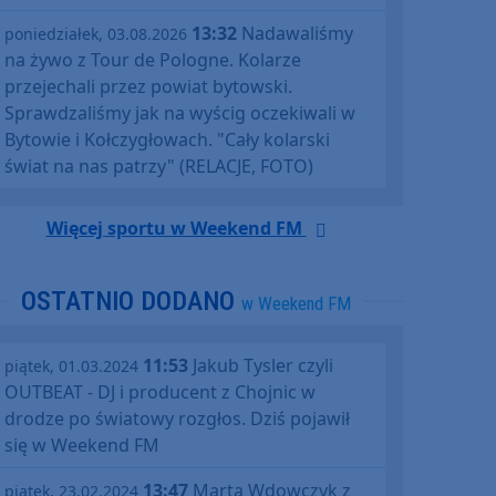
13:32
Nadawaliśmy
poniedziałek, 03.08.2026
na żywo z Tour de Pologne. Kolarze
przejechali przez powiat bytowski.
Sprawdzaliśmy jak na wyścig oczekiwali w
Bytowie i Kołczygłowach. "Cały kolarski
świat na nas patrzy" (RELACJE, FOTO)
Więcej sportu w Weekend FM
OSTATNIO DODANO
w Weekend FM
11:53
Jakub Tysler czyli
piątek, 01.03.2024
OUTBEAT - DJ i producent z Chojnic w
drodze po światowy rozgłos. Dziś pojawił
się w Weekend FM
13:47
Marta Wdowczyk z
piątek, 23.02.2024