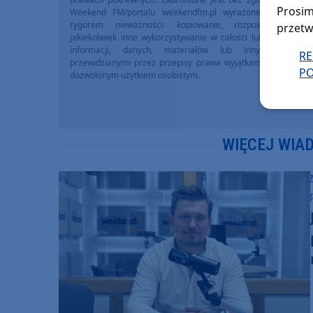
Prosim
Weekend FM/portalu weekendfm.pl wyrażonej na piśmi
rygorem nieważności: kopiowanie, rozpowszechniani
przetw
jakiekolwiek inne wykorzystywanie w całości lub we fragme
informacji, danych, materiałów lub innych treści 
R
przewidzianymi przez przepisy prawa wyjątkami, w szczegól
PO
dozwolonym użytkiem osobistym.
WIĘCEJ WIA