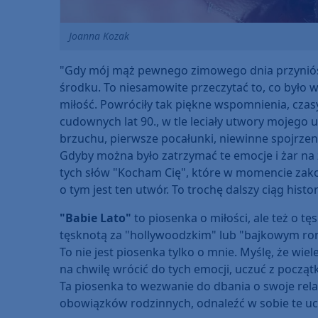
Joanna Kozak
"Gdy mój mąż pewnego zimowego dnia przyniósł 
środku. To niesamowite przeczytać to, co było w 
miłość. Powróciły tak piękne wspomnienia, czasy,
cudownych lat 90., w tle leciały utwory mojego
brzuchu, pierwsze pocałunki, niewinne spojrzenia,
Gdyby można było zatrzymać te emocje i żar na 
tych słów "Kocham Cię", które w momencie zakoc
o tym jest ten utwór. To trochę dalszy ciąg historii
"Babie Lato"
to piosenka o miłości, ale też o 
tęsknotą za "hollywoodzkim" lub "bajkowym r
To nie jest piosenka tylko o mnie. Myślę, że wie
na chwilę wrócić do tych emocji, uczuć z począt
Ta piosenka to wezwanie do dbania o swoje relac
obowiązków rodzinnych, odnaleźć w sobie te uc