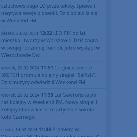
człuchowskiego LO pisze teksty, śpiewa i
nagrywa swoje piosenki. Dziś pojawiła się
w Weekend FM
13:22
LEO PIK od lat
piątek, 23.02.2024
mieszka i tworzy w Warszawie. Dziś zagra
w swojej rodzinnej Tucholi. Jutro wystąpi w
Wierzchowie Dw.
11:51
Chojnicki zespół
wtorek, 20.02.2024
SKETCH promuje kolejny singiel "Selfish".
Dziś muzycy odwiedzili Weekend FM
11:35
Lui Gawrońska po
wtorek, 20.02.2024
raz kolejny w Weekend FM. Nowy singiel i
kolejny etap w karierze artystki z Sokola
koło Czarnego
11:48
Premiera w
środa, 14.02.2024
Weekend FM! "Kolejna piosenka o miłości"