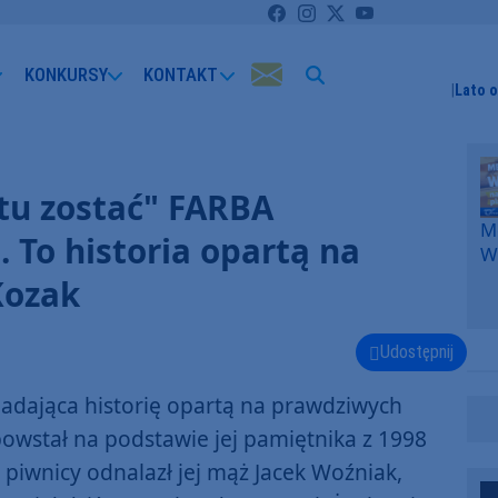
KONKURSY
KONTAKT
Lato 
 tu zostać" FARBA
Me
. To historia opartą na
W
F
Kozak
p
k
W
Udostępnij
F
adająca historię opartą na prawdziwych
powstał na podstawie jej pamiętnika z 1998
 piwnicy odnalazł jej mąż Jacek Woźniak,