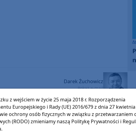
A
P
n
Darek Żuchowicz
Pokaż e-mail
zku z wejściem w życie 25 maja 2018 r. Rozporządzenia
entu Europejskiego i Rady (UE) 2016/679 z dnia 27 kwietnia 
O tej sprawie usłyszysz też w radiu Weekend
wie ochrony osób fizycznych w związku z przetwarzaniem
FM.
ęcia,
ych (RODO) zmieniamy naszą Politykę Prywatności i Regu
ne są
u.
Słuchaj w:
kim i
Radia