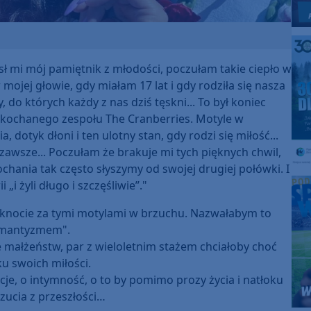
mi mój pamiętnik z młodości, poczułam takie ciepło w
mojej głowie, gdy miałam 17 lat i gdy rodziła się nasza
 do których każdy z nas dziś tęskni... To był koniec
 ukochanego zespołu The Cranberries. Motyle w
 dotyk dłoni i ten ulotny stan, gdy rodzi się miłość...
zawsze... Poczułam że brakuje mi tych pięknych chwil,
hania tak często słyszymy od swojej drugiej połówki. I
 „i żyli długo i szczęśliwie”."
tęsknocie za tymi motylami w brzuchu. Nazwałabym to
omantyzmem".
le małżeństw, par z wieloletnim stażem chciałoby choć
ku swoich miłości.
je, o intymność, o to by pomimo prozy życia i natłoku
zucia z przeszłości…