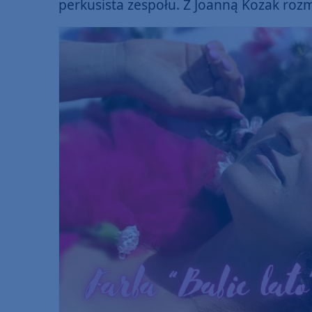
perkusista zespołu. Z Joanną Kozak ro