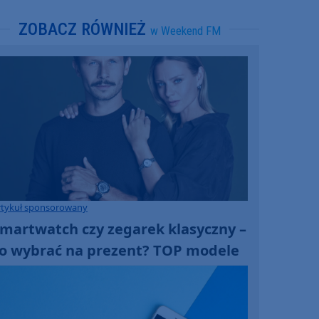
ZOBACZ RÓWNIEŻ
w Weekend FM
rtykuł sponsorowany
martwatch czy zegarek klasyczny –
o wybrać na prezent? TOP modele